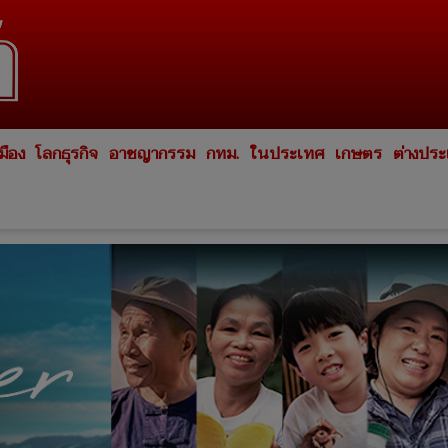
มือง
โลกธุรกิจ
อาชญากรรม
กทม.
ในประเทศ
เกษตร
ต่างปร