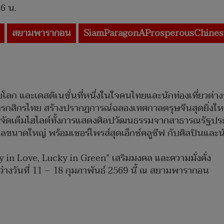
46 น.
สยามพารากอน
SiamParagonAProsperousChine
และเดสติเนชั่นที่หนึ่งในใจคนไทยและนักท่องเที่ยวต่างชา
ารกสิกรไทย สร้างปรากฏการณ์ฉลองเทศกาลตรุษจีนสุดยิ่งใ
จัดเต็มไฮไลต์ทั้งการแสดงศิลปวัฒนธรรมจากสาธารณรัฐป
นาดใหญ่ พร้อมเซอร์ไพรส์สุดเอ็กซ์คลูซีฟ กับศิลปินและนั
 in Love, Lucky in Green” เสริมมงคล และความมั่งคั่ง
งวันที่ 11 – 18 กุมภาพันธ์ 2569 นี้ ณ สยามพารากอน