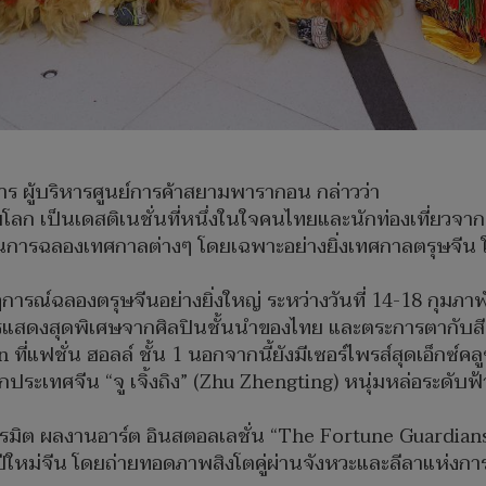
ร ผู้บริหารศูนย์การค้าสยามพารากอน กล่าวว่า
เป็นเดสติเนชั่นที่หนึ่งในใจคนไทยและนักท่องเที่ยวจากท
นในการฉลองเทศกาลต่างๆ โดยเฉพาะอย่างยิ่งเทศกาลตรุษจีน 
รณ์ฉลองตรุษจีนอย่างยิ่งใหญ่ ระหว่างวันที่ 14-18 กุมภาพ
รแสดงสุดพิเศษจากศิลปินชั้นนำของไทย และตระการตากับ
ที่แฟชั่น ฮอลล์ ชั้น 1 นอกจากนี้ยังมีเซอร์ไพรส์สุดเอ็กซ์
ากประเทศจีน “จู เจิ้งถิง” (Zhu Zhengting) หนุ่มหล่อระด
ิต ผลงานอาร์ต อินสตอลเลชั่น “The Fortune Guardians” 
ีใหม่จีน โดยถ่ายทอดภาพสิงโตคู่ผ่านจังหวะและลีลาแห่งการ