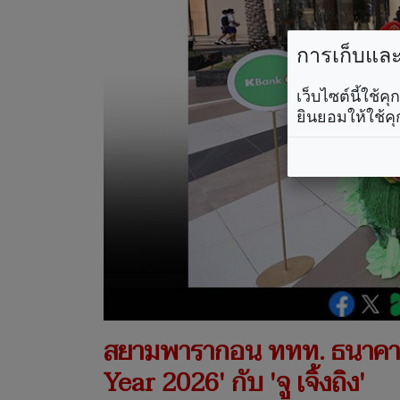
การเก็บและใ
เว็บไซต์นี้ใช้
ยินยอมให้ใช้คุ
สยามพารากอน ททท. ธนาคาร
Year 2026' กับ 'จู เจิ้งถิง'