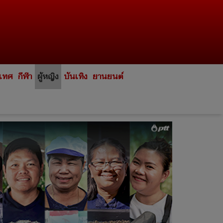
ะเทศ
กีฬา
ผู้หญิง
บันเทิง
ยานยนต์