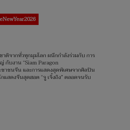
seNewYear2026
ติจากทั่วทุกมุมโลก ผนึกกำลังร่วมกับ การ
หญ่ กับงาน “Siam Paragon
ระชาชนจีน และการแสดงสุดพิเศษจากศิลปิน
กแสดงจีนสุดฮอต “จู เจิ้งถิง” ตลอดจนรับ