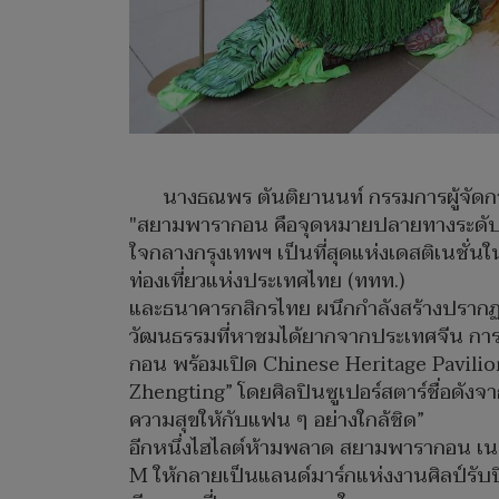
นางธณพร ตันติยานนท์ กรรมการผู้จัดกา
"สยามพารากอน คือจุดหมายปลายทางระดับโลก 
ใจกลางกรุงเทพฯ เป็นที่สุดแห่งเดสติเนชั่
ท่องเที่ยวแห่งประเทศไทย (ททท.)
และธนาคารกสิกรไทย ผนึกกำลังสร้างปรากฏกา
วัฒนธรรมที่หาชมได้ยากจากประเทศจีน กา
กอน พร้อมเปิด Chinese Heritage Pavilion 
Zhengting” โดยศิลปินซูเปอร์สตาร์ชื่อดังจ
ความสุขให้กับแฟน ๆ อย่างใกล้ชิด”
อีกหนึ่งไฮไลต์ห้ามพลาด สยามพารากอน เนรม
M ให้กลายเป็นแลนด์มาร์กแห่งงานศิลป์รับป