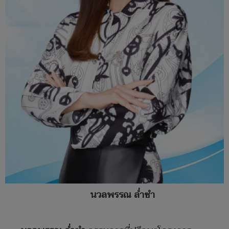
นวลพรรณ ล่ำซำ