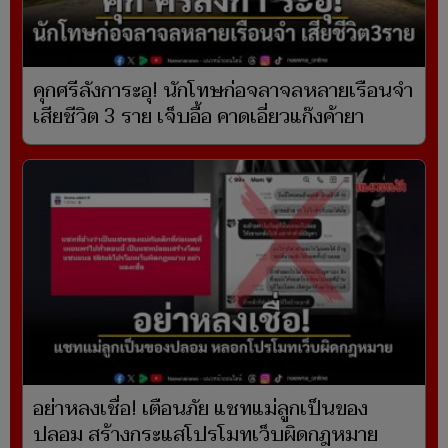
คุกศรีลังการะอุ! นักโทษก่อจลาจลหลายเรือนจำ
เสียชีวิต 3 ราย เจ็บอื้อ คาดเอี่ยวแก๊งค้ายา
อย่าหลงเชื่อ! เตือนภัย แชทแม่ลูกเป็นของ
ปลอม สร้างกระแสโปรโมทเว็บผิดกฎหมาย