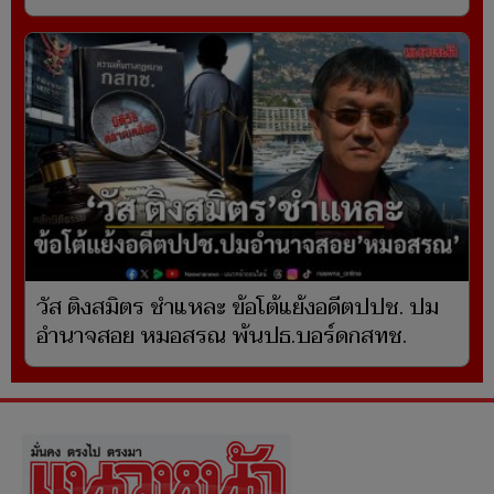
วัส ติงสมิตร ชำแหละ ข้อโต้แย้งอดีตปปช. ปม
อำนาจสอย หมอสรณ พ้นปธ.บอร์ดกสทช.