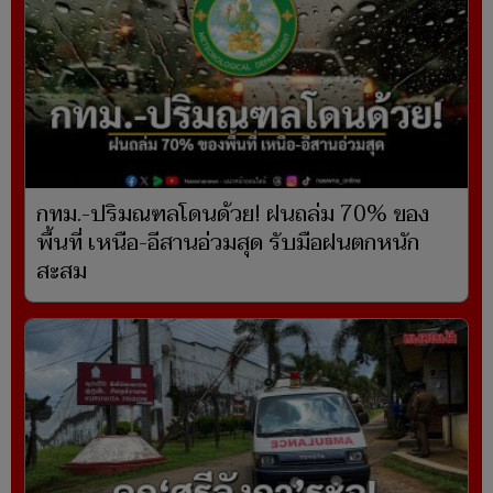
กทม.-ปริมณฑลโดนด้วย! ฝนถล่ม 70% ของ
พื้นที่ เหนือ-อีสานอ่วมสุด รับมือฝนตกหนัก
สะสม