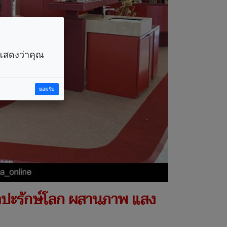
ราแสดงว่าคุณ
ยอมรับ
ปะรักษ์โลก ผสานภาพ แสง