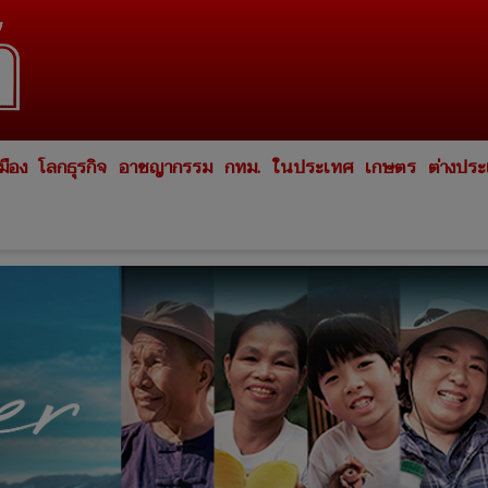
มือง
โลกธุรกิจ
อาชญากรรม
กทม.
ในประเทศ
เกษตร
ต่างปร