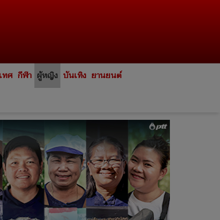
ะเทศ
กีฬา
ผู้หญิง
บันเทิง
ยานยนต์