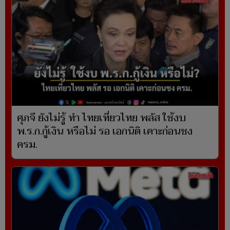
ศุภจี ยังไม่รู้ ทำ ไทยเที่ยวไทย พลัส ใช้งบ
พ.ร.ก.กู้เงิน หรือไม่ รอ เอกนิติ เคาะก่อนชง
ครม.