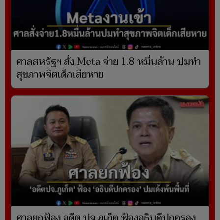
ศาลสหรัฐฯ สั่ง Meta จ่าย 1.8 หมื่นล้าน ปมทำ
สุขภาพจิตเด็กเสียหาย
ศาลยกฟ้อง อดีต ปจ.ภูเก็ต ฟ้องอธิบดีปกครอง