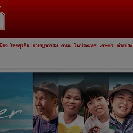
มือง
โลกธุรกิจ
อาชญากรรม
กทม.
ในประเทศ
เกษตร
ต่างปร