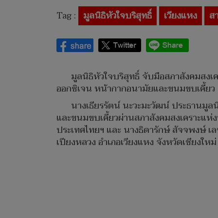
Tag :
มูลนิธิหัวใจบริสุทธิ์
เวียงแหง
สา
มูลนิธิหัวใจบริสุทธิ์ จับมือสภาสังคมสงเ
ออกซิเจน หน้ากากอนามัยและขนมขบเคี้ยว 
นางเธียรรัตน์ นะวะมะวัฒน์ ประธานมูลน
และขนมขบเคี้ยวผ่านสภาสังคมสงเคราะแห่ง
ประเทศไทยฯ และ นางธิดารักษ์ สัจจพงษ์ 
เปียงหลวง อำเภอเวียงแหง จังหวัดเชียงใหม่