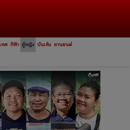
ะเทศ
กีฬา
ผู้หญิง
บันเทิง
ยานยนต์