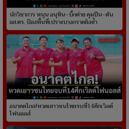
นักวิชาการ หนุน อนุทิน–บิ๊กต่าย คุมปืน–ดัน
อส.ตร. ป้องพื้นที่เปราะบางกราดยิงซ้ำ
อนาคตไกล!หวดเยาวชนไทยจบที่14ศึกเวิลด์
ไฟนอลส์