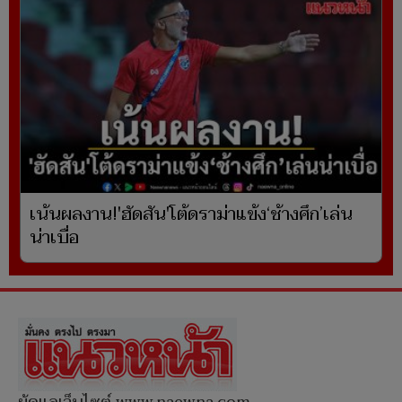
เน้นผลงาน!'ฮัดสัน'โต้ดราม่าแข้ง‘ช้างศึก’เล่น
น่าเบื่อ