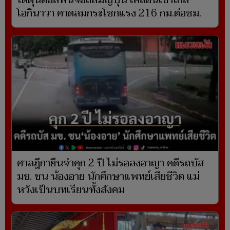
ไต้ฝุ่นดอลฟินจ่อถล่มญี่ปุ่น เคลื่อนเข้าใกล้
โอกินาวา คาดลมกระโชกแรง 216 กม.ต่อชม.
ศาลฎีกายืนจำคุก 2 ปี ไม่รอลงอาญา คดีรถบัส
มข. ชน น้องอาย นักศึกษาแพทย์เสียชีวิต แม่
หวังเป็นบทเรียนทั้งสังคม