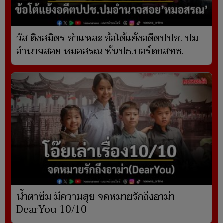
วัส ติงสมิตร ชำแหละ ข้อโต้แย้งอดีตปปช. ปม
อำนาจสอย หมอสรณ พ้นปธ.บอร์ดกสทช.
น้ำตาซึม มีความสุข จดหมายรักถึงอาม่า
DearYou 10/10