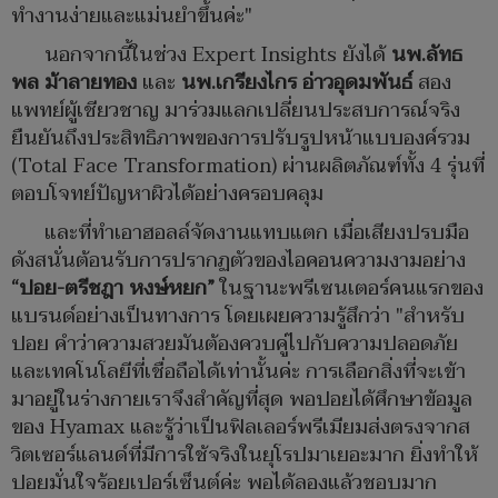
ทำงานง่ายและแม่นยำขึ้นค่ะ"
นอกจากนี้ในช่วง Expert Insights ยังได้
นพ.ลัทธ
พล ม้าลายทอง
และ
นพ.เกรียงไกร อ่าวอุดมพันธ์
สอง
แพทย์ผู้เชียวชาญ มาร่วมแลกเปลี่ยนประสบการณ์จริง
ยืนยันถึงประสิทธิภาพของการปรับรูปหน้าแบบองค์รวม
(Total Face Transformation) ผ่านผลิตภัณฑ์ทั้ง 4 รุ่นที่
ตอบโจทย์ปัญหาผิวได้อย่างครอบคลุม
และที่ทำเอาฮอลล์จัดงานแทบแตก เมื่อเสียงปรบมือ
ดังสนั่นต้อนรับการปรากฏตัวของไอคอนความงามอย่าง
“ปอย-ตรีชฎา หงษ์หยก”
ในฐานะพรีเซนเตอร์คนแรกของ
แบรนด์อย่างเป็นทางการ โดยเผยความรู้สึกว่า "สำหรับ
ปอย คำว่าความสวยมันต้องควบคู่ไปกับความปลอดภัย
และเทคโนโลยีที่เชื่อถือได้เท่านั้นค่ะ การเลือกสิ่งที่จะเข้า
มาอยู่ในร่างกายเราจึงสำคัญที่สุด พอปอยได้ศึกษาข้อมูล
ของ Hyamax และรู้ว่าเป็นฟิลเลอร์พรีเมียมส่งตรงจากส
วิตเซอร์แลนด์ที่มีการใช้จริงในยุโรปมาเยอะมาก ยิ่งทำให้
ปอยมั่นใจร้อยเปอร์เซ็นต์ค่ะ พอได้ลองแล้วชอบมาก