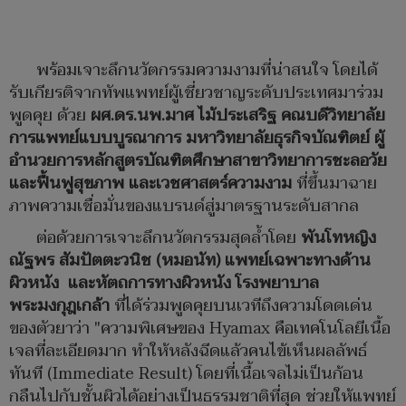
พร้อมเจาะลึกนวัตกรรมความงามที่น่าสนใจ โดยได้
รับเกียรติจากทัพแพทย์ผู้เชี่ยวชาญระดับประเทศมาร่วม
พูดคุย ด้วย
ผศ.ดร.นพ.มาศ ไม้ประเสริฐ คณบดีวิทยาลัย
การแพทย์แบบบูรณาการ มหาวิทยาลัยธุรกิจบัณฑิตย์ ผู้
อำนวยการหลักสูตรบัณฑิตศึกษาสาขาวิทยาการชะลอวัย
และฟื้นฟูสุขภาพ และเวชศาสตร์ความงาม
ที่ขึ้นมาฉาย
ภาพความเชื่อมั่นของแบรนด์สู่มาตรฐานระดับสากล
ต่อด้วยการเจาะลึกนวัตกรรมสุดล้ำโดย
พันโทหญิง
ณัฐพร สัมปัตตะวนิช (หมอนัท) แพทย์เฉพาะทางด้าน
ผิวหนัง และหัตถการทางผิวหนัง โรงพยาบาล
พระมงกุฎเกล้า
ที่ได้ร่วมพูดคุยบนเวทีถึงความโดดเด่น
ของตัวยาว่า "ความพิเศษของ Hyamax คือเทคโนโลยีเนื้อ
เจลที่ละเอียดมาก ทำให้หลังฉีดแล้วคนไข้เห็นผลลัพธ์
ทันที (Immediate Result) โดยที่เนื้อเจลไม่เป็นก้อน
กลืนไปกับชั้นผิวได้อย่างเป็นธรรมชาติที่สุด ช่วยให้แพทย์