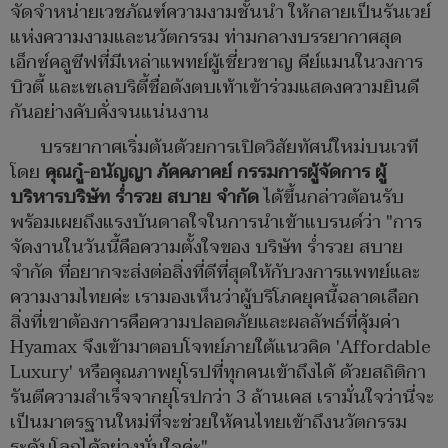
จัดจำหน่ายเวชภัณฑ์ความงามชั้นนำ ให้กลายเป็นรันเวย์
แห่งความงามและนวัตกรรม ท่ามกลางบรรยากาศสุด
เอ็กซ์คลูซีฟที่มีเหล่าแพทย์ผู้เชี่ยวชาญ คีย์แมนในวงการ
บิวตี้ และเซเลบริตี้ชื่อดังตบเท้าเข้าร่วมแสดงความยินดี
กันอย่างคับคั่งจนแน่นงาน
บรรยากาศเริ่มต้นด้วยการเปิดวิสัยทัศน์ใหม่บนเวที
โดย
คุณกู๋-อนัญญา ภัคคภาคย์ กรรมการผู้จัดการ ผู้
บริหารบริษัท ร่ำรวย สบาย จำกัด
ได้ขึ้นกล่าวต้อนรับ
พร้อมเผยถึงแรงบันดาลใจในการนำเข้าแบรนด์ว่า "การ
จัดงานในวันนี้คือความตั้งใจของ บริษัท ร่ำรวย สบาย
จำกัด ที่อยากจะส่งต่อสิ่งที่ดีที่สุดให้กับวงการแพทย์และ
ความงามไทยค่ะ เรามองเห็นว่าผู้บริโภคยุคนี้ฉลาดเลือก
สิ่งที่เขาต้องการคือความปลอดภัยและผลลัพธ์ที่คุ้มค่า
Hyamax จึงเข้ามาตอบโจทย์ภายใต้แนวคิด 'Affordable
Luxury' หรือคุณภาพยุโรปที่ทุกคนเข้าถึงได้ ด้วยสถิติกา
รันตีความสำเร็จจากยุโรปกว่า 3 ล้านเคส เรามั่นใจว่านี่จะ
เป็นมาตรฐานใหม่ที่จะช่วยให้คนไทยเข้าถึงนวัตกรรม
ระดับโลกได้อย่างมั่นใจค่ะ"