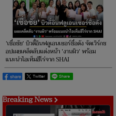
'เชื่อชัย' บิวตี้อินฟลูเอนเซอร์ชื่อดัง จัดเวิร์กช
อปเผยเคล็ดลับแต่งหน้า 'งานผิว' พร้อม
แนะนำไอเท็มฮีโร่จาก SHAI
Breaking News