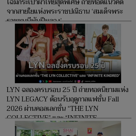
โฉมกระเป๋าผ้าไทยสุดพิเศษ ถ่ายทอดแนวคิด
จากสายใยแห่งพระราชปณิธาน ‘สมเด็จพระ
ราชชนนีพันปีหลวง’
LYN ฉลองครบรอบ 25 ปี ถ่ายทอดนิยามแห่ง
LYN LEGACY ต้อนรับฤดูกาลแฟชั่น Fall
2026 ผ่านคอลเลกชั่น “THE LYN
COLLECTIVE” และ “INFINITE
KINDRED”