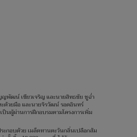
ญพัฒน์ เขียวเจริญ และนายสิทธชัย ชูฉ่ำ
ะด้วยมือ และนายจิรวัฒน์ รอดอินทร์
นเป็นผู้ผ่านการฝึกอบรมตามโครงการเพิ่ม
า ประกอบด้วย เมล็ดทานตะวันกลิ่นเปลือกส้ม