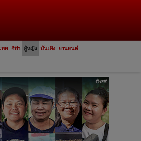
ะเทศ
กีฬา
ผู้หญิง
บันเทิง
ยานยนต์