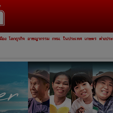
มือง
โลกธุรกิจ
อาชญากรรม
กทม.
ในประเทศ
เกษตร
ต่างปร