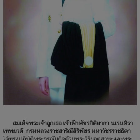
สมเด็จพระเจ้าลูกเธอ เจ้าฟ้าพัชรกิติยาภา นเรนทิรา
เทพยวดี กรมหลวงราชสาริณีสิริพัชร มหาวัชรราชธิดา
ได้ทรงปฏิบัติพระกรณียกิจด้วยพระวิริยอุตสาหะและพระ