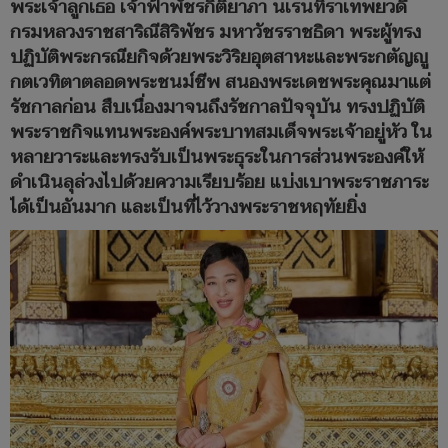
พระเจ้าลูกเธอ เจ้าฟ้าพัชรกิติยาภา นเรนทิราเทพยวดี
กรมหลวงราชสาริณีสิริพัชร มหาวัชรราชธิดา พระผู้ทรง
ปฏิบัติพระกรณียกิจด้วยพระวิริยอุตสาหะและพระกตัญญู
กตเวทิตาตลอดพระชนม์ชีพ สนองพระเดชพระคุณมาแต่
รัชกาลก่อน สืบเนื่องมาจนถึงรัชกาลปัจจุบัน ทรงปฏิบัติ
พระราชกิจแทนพระองค์พระบาทสมเด็จพระเจ้าอยู่หัว ใน
หลายวาระและทรงรับเป็นพระธุระในการส่วนพระองค์ให้
ดำเนินลุล่วงไปด้วยความเรียบร้อย แบ่งเบาพระราชภาระ
ได้เป็นอันมาก และเป็นที่ไว้วางพระราชหฤทัยยิ่ง