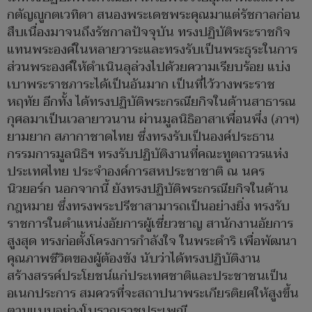
กตัญญูกตเวทิตา สนองพระเดชพระคุณมาแต่รัชกาลก่อน
สืบเนื่องมาจนถึงรัชกาลปัจจุบัน ทรงปฏิบัติพระราชกิจ
แทนพระองค์ในหลายวาระและทรงรับเป็นพระธุระในการ
ส่วนพระองค์ให้ดำเนินลุล่วงไปด้วยความเรียบร้อย แบ่ง
เบาพระราชภาระได้เป็นอันมาก เป็นที่ไว้วางพระราช
หฤทัย อีกทั้ง ได้ทรงปฏิบัติพระกรณียกิจในด้านสาธารณ
กุศลมาเป็นเวลายาวนาน ผ่านมูลนิธิอาสาเพื่อนพึ่ง (ภาฯ)
ยามยาก สภากาชาดไทย ซึ่งทรงรับเป็นองค์ประธาน
กรรมการมูลนิธิฯ ทรงรับปฏิบัติงานที่คณะทูตถาวรแห่ง
ประเทศไทย ประจำองค์การสหประชาชาติ ณ นคร
นิวยอร์ก นอกจากนี้ ยังทรงปฏิบัติพระกรณียกิจในด้าน
กฎหมาย ซึ่งทรงพระปรีชาสามารถเป็นอย่างยิ่ง ทรงรับ
ราชการในตำแหน่งอัยการผู้เชี่ยวชาญ สานักงานอัยการ
สูงสุด ทรงก่อตั้งโครงการกำลังใจ ในพระดำริ เพื่อพัฒนา
คุณภาพชีวิตของผู้ต้องขัง นับว่าได้ทรงปฏิบัติงาน
สร้างสรรค์ประโยชน์แก่ประเทศชาติและประชาชนเป็น
อเนกประการ สมควรที่จะสถาปนาพระเกียรติยศให้สูงขึ้น
ตามแบบอย่างโบราณราชประเพณี