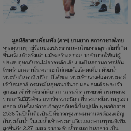
มูลนิธิอาสาเพื่อนพึ่ง (ภาฯ) ยามยาก สภากาชาดไทย
จากความทุกข์ร้อนของประชาชนคนไทยจากอุทกภัยที่เกิด
ขึ้นครั้งแล้วครั้งเล่า แม้จะสร้างความยากลำบากให้แก่ผู้
ประสบอุทกภัยจนไม่อาจหลีกเลี่ยง แต่ในสถานการณ์อัน
โหดร้ายเหล่านั้นพวกเขาไม่เคยต้องโดดเดี่ยว ด้วยน้ำ
พระทัยอันหาที่เปรียบมิได้ของ พระเจ้าวรวงศ์เธอพระองค์
เจ้าโสมสวลี กรมหมื่นสุทธนารีนาถ และ สมเด็จพระเจ้า
ลูกเธอ เจ้าฟ้าพัชรกิติยาภา นเรนทิราเทพยวดี กรมหลวง
ราชสาริณีสิริพัชร มหาวัชรราชธิดา ที่ทรงห่วงใยราษฎรมา
ตลอด นับตั้งแต่การเกิดอุทกภัยครั้งใหญ่เมื่อ พุทธศักราช
2538 ในปีนั้นถือเป็นปีที่ชาวกรุงเทพมหานครต้องเผชิญ
กับระดับน้ำ ในแม่น้ำเจ้าพระยาบริเวณสะพานพุทธที่เพิ่ม
สูงขึ้นถึง 2.27 เมตร จากระดับน้ำทะเลปานกลาง เป็น