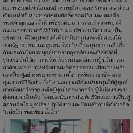
สภากาชาดไทย ขึ้นอย่างเป็นทางการ โดย พระเจ้าวรวงศ์
เธอ พระองค์เจ้าโสมสวลี กรมหมื่นสุทธนารีนาถ ทรงดำรง
ตำแหน่งเป็น นายกกิตติมศักดิ์ตลอดชีพ และ สมเด็จ
พระเจ้าลูกเธอ เจ้าฟ้าพัชรกิติยาภา นเรนทิราเทพยวดี
กรมหลวงราชสาริณีสิริพัชร มหาวัชรราชธิดา ทรงเป็น
ประธาน มีวัตถุประสงค์เพื่อสนับสนุนและเชื่อมโยงให้
ภาครัฐ เอกชน และชุมชน ร่วมกันเกื้อหนุนช่วยเหลือซึ่ง
กันและกันในยามทุกข์ยากจากอุทกภัยและภัยพิบัติที่
รุนแรง อันได้แก่ การร่วมกันระดมองค์ความรู้ นวัตกรรม
กำลังแรงกาย ทุนทรัพย์ และจิตสาธารณะ เพื่อช่วยเหลือ
และฟื้นฟูอย่างครบวงจร รวมทั้งการพัฒนาอาชีพ และ
คุณภาพชีวิติอย่างยั่งยืน นอกจากนี้ยังสนับสนุนให้ผู้ทุกข์
ยากน้อยกว่าช่วยเหลือผู้ทุกข์ยากมากกว่า ผู้ที่แข็งแรงช่วย
ผู้อ่อนแอ เป็นต้น โดยมุ่งเน้นการประทังชีวิตและการฟื้นฟู
สภาพจิตใจ มูลนิธิฯ ปฏิบัติงานและยึดหลักภายใต้แนวคิด
“แบ่งปัน พอเพียง ยั่งยืน”