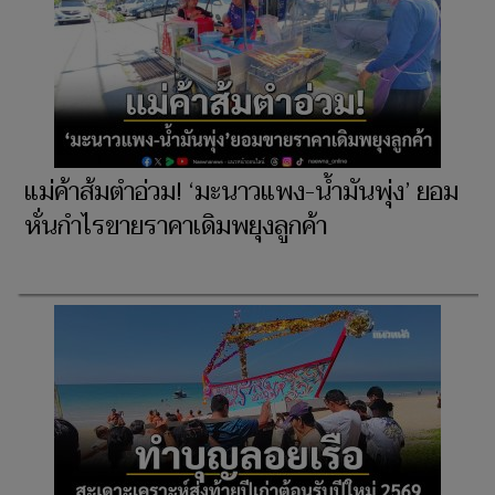
แม่ค้าส้มตำอ่วม! ‘มะนาวแพง-น้ำมันพุ่ง’ ยอม
หั่นกำไรขายราคาเดิมพยุงลูกค้า