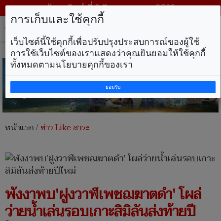
วันอาทิตย์ ที่ 9 สิงหาคม พ.ศ. 2569
การเก็บและใช้คุกกี้
Tog
nav
เว็บไซต์นี้ใช้คุกกี้เพื่อปรับปรุงประสบการณ์ของผู้ใช้
การใช้เว็บไซต์ของเราแสดงว่าคุณยินยอมให้ใช้คุกกี้
ทั้งหมดตามนโยบายคุกกี้ของเรา
ยอมรับ
หน้าแรก
/
ข่าว Like สาระ
พังงาพบ'ฝูงวาฬเพชฌฆาตดำ' โผล่
ว่ายน้ำเล่นรอบเกาะสิมิลันส่งท้ายปี