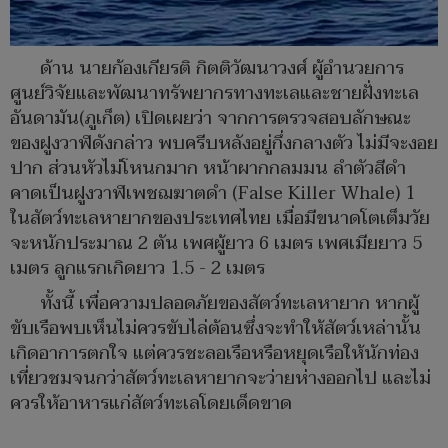
ด้าน นายก้องเกียรติ กิตติวัฒนาวงศ์ ผู้อำนวยการ
ศูนย์วิจัยและพัฒนาทรัพยากรทางทะเลและชายฝั่งทะเล
อันดามัน(ภูเก็ต) เปิดเผยว่า จากการตรวจสอบลักษณะ
ของฝูงวาฬดังกล่าว พบครีบหลังอยู่กึ่งกลางตัว ไม่มีจะงอย
ปาก ส่วนหัวไม่โหนกมาก หน้าผากกลมมน ลำตัวสีดำ
คาดเป็นฝูงวาฬเพชฌฆาตดำ (False Killer Whale) 1
ในสัตว์ทะเลหายากของประเทศไทย เมื่อมีขนาดโตเต็มวัย
จะหนักประมาณ 2 ตัน เพศผู้ยาว 6 เมตร เพศเมียยาว 5
เมตร ลูกแรกเกิดยาว 1.5 - 2 เมตร
ทั้งนี้ เพื่อความปลอดภัยของสัตว์ทะเลหายาก หากผู้
ขับเรือพบเห็นไม่ควรขับไล่ต้อนซึ่งจะทำให้สัตว์เหล่านั้น
เกิดอาการตกใจ แต่ควรชะลอเรือหรือหยุดเรือให้นักท่อง
เที่ยวชมจนกว่าสัตว์ทะเลหายากจะว่ายห่างออกไป และไม่
ควรให้อาหารแก่สัตว์ทะเลโดยเด็ดขาด