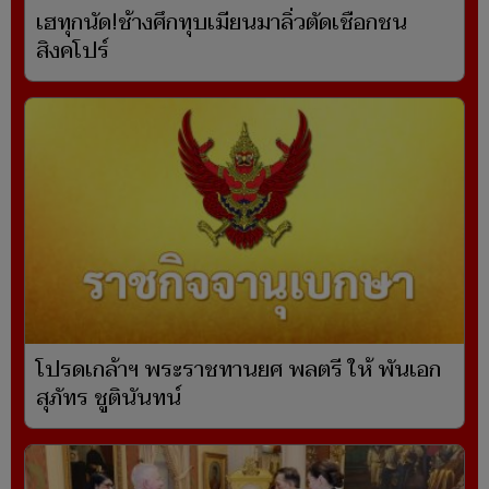
เฮทุกนัด!ช้างศึกทุบเมียนมาลิ่วตัดเชือกชน
สิงคโปร์
โปรดเกล้าฯ พระราชทานยศ พลตรี ให้ พันเอก
สุภัทร ชูตินันทน์