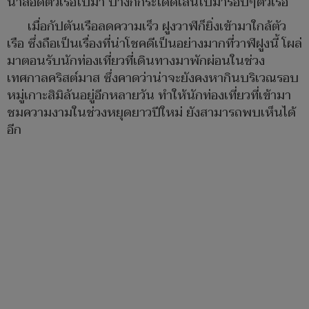
น้ำลอดตัวเรือไปมา บ้างก็กระโดดเล่นไปมารอบๆตัวเรือ
เมื่อกัปตันเรือลดความเร็ว ฝูงวาฬก็ยิ่งเข้ามาใกล้ตัว
เรือ ซึ่งถือเป็นเรื่องที่น่าโชคดีเป็นอย่างมากที่วาฬฝูงนี้ โผล่
มาตอนรับนักท่องเที่ยวที่เดินทางมาพักผ่อนในช่วง
เทศกาลคริสต์มาส ซึ่งคาดว่าน่าจะยังคงหากินบริเวณรอบ
หมู่เกาะสิมิลันอยู่อีกหลายวัน ทำให้นักท่องเที่ยวที่เข้ามา
ชมความงามในช่วงหยุดยาวปีใหม่ ยังสามารถพบเห็นได้
อีก