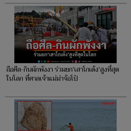
ถือศีล-กินผักพังงา ร่วมยก'เสาโกเต้ง'สูงที่สุด
ในโลก ที่ศาลเจ้าแม่ม่าจ้อโป๋