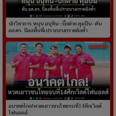
นักวิชาการ หนุน อนุทิน–บิ๊กต่าย คุมปืน–ดัน
อส.ตร. ป้องพื้นที่เปราะบางกราดยิงซ้ำ
อนาคตไกล!หวดเยาวชนไทยจบที่14ศึกเวิลด์
ไฟนอลส์