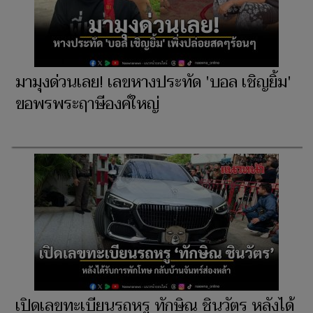
มามุงด่วนเลย! เลขหางประทัด 'บอล เชิญยิ้ม'
ขอพรพระฤาษีองค์ใหญ่
เปิดเลขทะเบียนรถหรู ทักษิณ ชินวัตร หลังได้