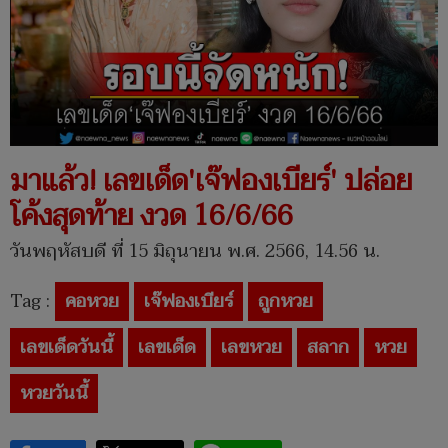
มาแล้ว! เลขเด็ด'เจ๊ฟองเบียร์' ปล่อย
โค้งสุดท้าย งวด 16/6/66
วันพฤหัสบดี ที่ 15 มิถุนายน พ.ศ. 2566, 14.56 น.
Tag :
คอหวย
เจ๊ฟองเบียร์
ถูกหวย
เลขเด็ดวันนี้
เลขเด็ด
เลขหวย
สลาก
หวย
หวยวันนี้