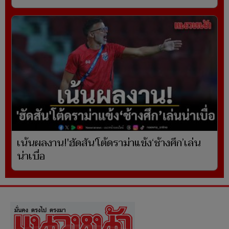
เน้นผลงาน!'ฮัดสัน'โต้ดราม่าแข้ง‘ช้างศึก’เล่น
น่าเบื่อ