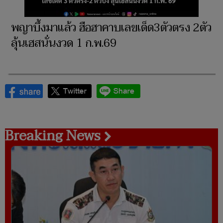
พญาบึ้งมาแล้ว ฮือฮาคาบเลขเด็ด3ตัวตรง 2ตัว
ลุ้นเฮสนั่นงวด 1 ก.พ.69
Breaking News