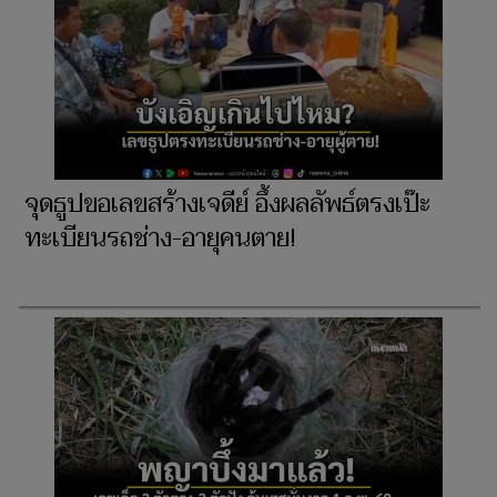
จุดธูปขอเลขสร้างเจดีย์ อึ้งผลลัพธ์ตรงเป๊ะ
ทะเบียนรถช่าง-อายุคนตาย!