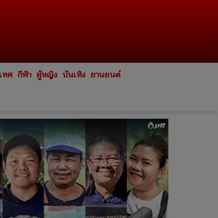
ะเทศ
กีฬา
ผู้หญิง
บันเทิง
ยานยนต์