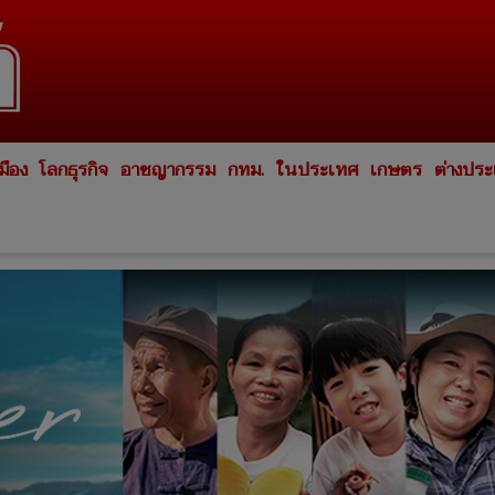
มือง
โลกธุรกิจ
อาชญากรรม
กทม.
ในประเทศ
เกษตร
ต่างปร