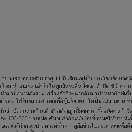
กชาย นเรศ ทองอร่าม อายุ 11 ปี เรียนอยู่ชั้น ป.6 โรงเรียนวั
โดย น้องนเรศ เล่าว่า ในทุกวันจะตื่นตั้งแต่เช้ามืด ขี่จักรยา
นนำมาทิ้งตามถังขยะ เสร็จแล้วก็จะนำกลับมาบ้านนำผักที่เก
้วก็จะนำใส่จักรยานสามล้อที่มีผู้บริจาคมาให้ปั่นไปขายตามหม
ันว่า น้องนเรศเป็นเด็กดี กตัญญู เลี้ยงยาย เลี้ยงน้อง แล้วจ
 100-200 บาทเมื่อได้มาแล้วก็จะนำเงินทั้งหมดให้ยายที่เลี้
างและได้นำกระเป๋าสตางค์นั้นฝากผู้สื่อข่าวไปส่งตำรวจเพื่อคืน