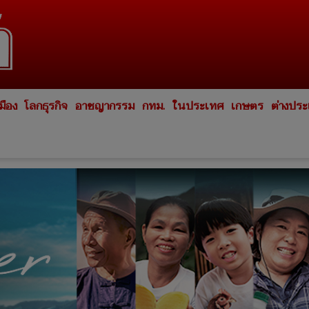
มือง
โลกธุรกิจ
อาชญากรรม
กทม.
ในประเทศ
เกษตร
ต่างปร