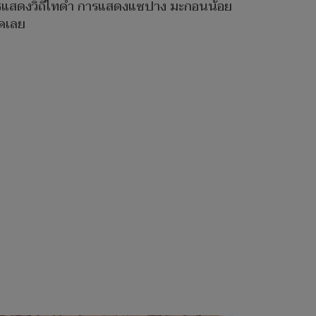
มีการแสดงวิถีไทดำ การแสดงแซปาง มะกอนน้อย
ัดเลย