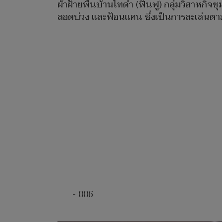
ผ้าฝ้ายพื้นบ้านไทดำ (ฟื้นฟู) กลุ่มวิสาหก
ลอดบ่วง และฟ้อนแคน ซึ่งเป็นการละเล่นต
- 006