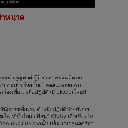
าป่าหนาด
น์ จรูญพงศ์ ผู้ว่าราชการจังหวัดเลย
่วนราชการ ร่วมกันตีกะลอเปิดกิจกรรม
ักท่องเที่ยวลงมือปฏิบัติ (D-HOPE) โดยมี
นักท่องเที่ยวจะได้ลงมือปฏิบัติด้วยตัวเอง
ฟ หัวใจไทดำ ฟ้อนรำพื้นถิ่น เอ็ดเจื่องกิ๋น
์โคก หนอง นา จากนั้น เยี่ยมชมกลุ่มสตรีทอ