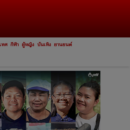
ะเทศ
กีฬา
ผู้หญิง
บันเทิง
ยานยนต์