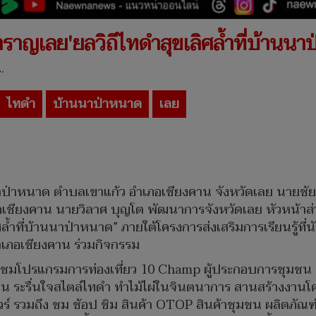
สำราญเลย'ยลวิถีไทดำสุขเลิศล้ำที่บ้านน
.
ไทดำ
บ้านนาป่าหนาด
เลย
ป่าหนาด ตำบลเขาแก้ว อำเภอเชียงคาน จังหวัดเลย นายชัยพจ
อเชียงคาน นายวิลาศ บุญโต พัฒนาการจังหวัดเลย หัวหน้าส
้ำที่บ้านนาป่าหนาด” ภายใต้โครงการส่งเสริมการเรียนรู้ที่น
เภอเชียงคาน ร่วมกิจกรรม
่ยมชมโปรแกรมการท่องเที่ยว 10 Champ ผู้ประกอบการชุมชน ที่
ืน ระรื่นใจสไตล์ไทดำ ทำไม้ไผ่ในจินตนาการ สานสร้างงานโคมไ
ร์ รวมถึง ชม ช้อป ชิม สินค้า OTOP สินค้าชุมชน ผลิตภัณฑ