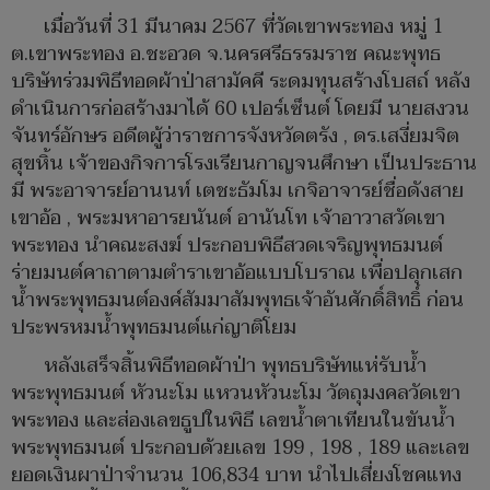
เมื่อวันที่ 31 มีนาคม 2567 ที่วัดเขาพระทอง หมู่ 1
ต.เขาพระทอง อ.ชะอวด จ.นครศรีธรรมราช คณะพุทธ
บริษัทร่วมพิธีทอดผ้าป่าสามัคคี ระดมทุนสร้างโบสถ์ หลัง
ดำเนินการก่อสร้างมาได้ 60 เปอร์เซ็นต์ โดยมี นายสงวน
จันทร์อักษร อดีตผู้ว่าราชการจังหวัดตรัง , ดร.เสงี่ยมจิต
สุขหิ้น เจ้าของกิจการโรงเรียนกาญจนศึกษา เป็นประธาน
มี พระอาจารย์อานนท์ เตชะธัมโม เกจิอาจารย์ชื่อดังสาย
เขาอ้อ , พระมหาอารยนันต์ อานันโท เจ้าอาวาสวัดเขา
พระทอง นำคณะสงฆ์ ประกอบพิธีสวดเจริญพุทธมนต์
ร่ายมนต์คาถาตามตำราเขาอ้อแบบโบราณ เพื่อปลุกเสก
น้ำพระพุทธมนต์องค์สัมมาสัมพุทธเจ้าอันศักดิ์สิทธิ์ ก่อน
ประพรหมน้ำพุทธมนต์แก่ญาติโยม
หลังเสร็จสิ้นพิธีทอดผ้าป่า พุทธบริษัทแห่รับน้ำ
พระพุทธมนต์ หัวนะโม แหวนหัวนะโม วัตถุมงคลวัดเขา
พระทอง และส่องเลขธูปในพิธี เลขน้ำตาเทียนในขันน้ำ
พระพุทธมนต์ ประกอบด้วยเลข 199 , 198 , 189 และเลข
ยอดเงินผาป่าจำนวน 106,834 บาท นำไปเสี่ยงโชคแทง