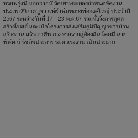
หวยพรุ่งนี้ นอกจากนี้ วัดเขาพระทองกำหนดจัดงาน
ประเพณีวิสาขบูชา แห่ผ้าห่มหลวงพ่อองค์ใหญ่ ประจำปี
2567 ระหว่างวันที่ 17 - 23 พ.ค.67 รวมทั้งวิ่งการกุศล
สร้างโบสถ์ และเปิดโครงการส่งเสริมภูมิปัญญาชาวบ้าน
สร้างงาน สร้างอาชีพ กระจายรายสู่ท้องถิ่น โดยมี นาย
พิพัฒน์ รัชกิจประการ รมต.แรงงาน เป็นประธาน