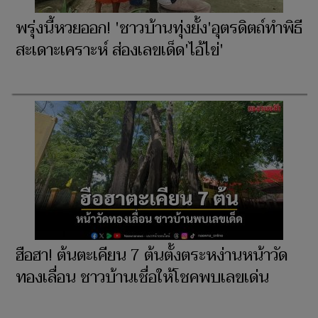
พรุ่งนี้หวยออก! 'ชาวบ้านทุ่งยั้ง'อุตรดิตถ์ทำพิธี
สะเดาะเคราะห์ ส่องเลขเด็ด'ไอ้ไข่'
ฮือฮา! ต้นตะเคียน 7 ต้นตั้งตระหง่านหน้าวัด
ทองเลื่อน ชาวบ้านเชื่อให้โชคพบเลขเด่น