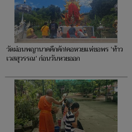
วัดม่อนพญานาคคึกคัก!คอหวยแห่ขอพร 'ท้าว
เวสสุวรรณ' ก่อนวันหวยออก