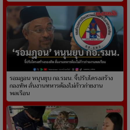
รอมฎอน หนุนยุบ กอ.รมน. จี้ปรับโครงสร้าง
กองทัพ ลั่นงานทหารต้องไม่ก้าวก่ายงาน
พลเรือน