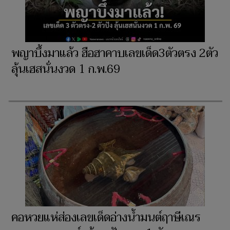
พญาบึ้งมาแล้ว ฮือฮาคาบเลขเด็ด3ตัวตรง 2ตัว
ลุ้นเฮสนั่นงวด 1 ก.พ.69
คอหวยแห่ส่องเลขเด็ดอ่างน้ำมนต์ฤาษีเณร