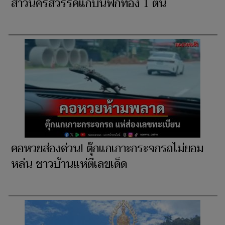
สาวนครสวรรค์แก้บนฟักทอง 1 ตัน
คอหวยส่องด่วน! ตุ๊กแกเกาะกระจกรถไม่ยอม
หล่น ชาวบ้านแห่ตีเลขเด็ด