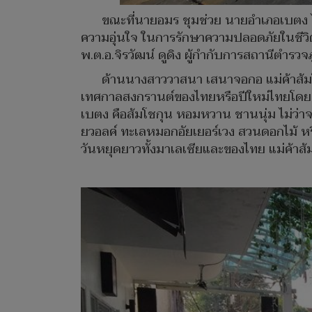
ขณะที่นายอมร ชุมช่วย นายอำเภอเบตง 
ความอุ่นใจ ในการรักษาความปลอดภัยในชีวิตท
พ.ต.อ.จิรวัฒน์ ดูดิง ผู้กำกับการสถานีตำร
ด้านนางสาววาสนา เสนาจอกอ แม่ค้าส้มโช
เทศกาลสงกรานต์ของไทยหรือปีใหม่ไทยโดยเฉพ
เบตง คือส้มโชกุน หอมหวาน ชานนุ่ม ไม่ว่าจะ
ยวอลค์ ทะเลหมอกอัยเยอร์เวง สวนดอกไม้ หร
วันหยุดยาวทั้งมาเลเซียและของไทย แม่ค้าส้