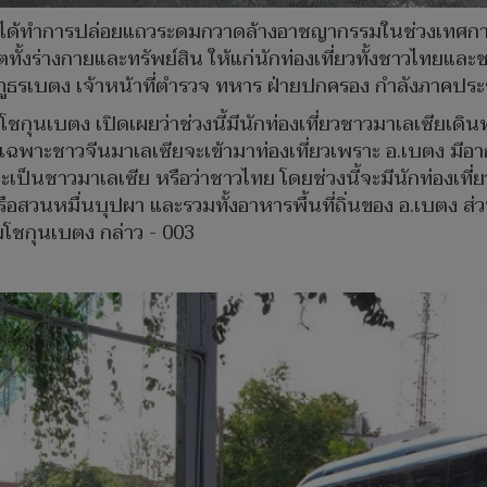
ได้ทำการปล่อยแถวระดมกวาดล้างอาชญากรรมในช่วงเทศกาลสง
ั้งร่างกายและทรัพย์สิน ให้แก่นักท่องเที่ยวทั้งชาวไทยแล
วจภูธรเบตง เจ้าหน้าที่ตำรวจ ทหาร ฝ่ายปกครอง กำลังภาคประ
กุนเบตง เปิดเผยว่าช่วงนี้มีนักท่องเที่ยวชาวมาเลเซียเด
าะชาวจีนมาเลเซียจะเข้ามาท่องเที่ยวเพราะ อ.เบตง มีอากาศ
เป็นชาวมาเลเซีย หรือว่าชาวไทย โดยช่วงนี้จะมีนักท่องเที่ย
ือสวนหมื่นบุปผา และรวมทั้งอาหารพื้นที่ถิ่นของ อ.เบตง ส
มโชกุนเบตง กล่าว - 003