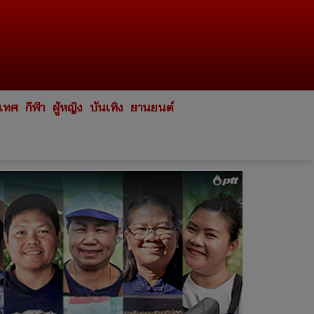
ะเทศ
กีฬา
ผู้หญิง
บันเทิง
ยานยนต์