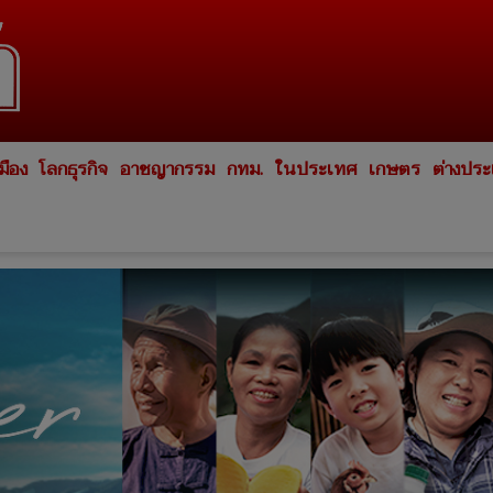
มือง
โลกธุรกิจ
อาชญากรรม
กทม.
ในประเทศ
เกษตร
ต่างปร