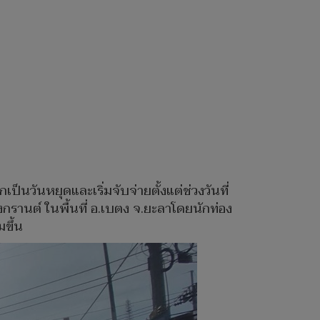
็นวันหยุดและเริ่มจับจ่ายตั้งแต่ช่วงวันที่
กรานต์ ในพื้นที่ อ.เบตง จ.ยะลาโดยนักท่อง
มขึ้น