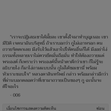
"เราจะปฏิเสธเขาได้มั้ยละ เขาตั้งใจมาทำบุญเนอะ เขา
มีปิติ เจตนาอันบริสุทธิ์ ถ้าเราบอกว่า กูไม่เอาหรอก คน
ถวายจิตตกเลย มึงรับไว้แล้วเอาไปให้คนอื่นก็ได้ มึงอย่าโง่
ธรรมทั้งหลายเราไม่ควรยึดมั่นถือมั่น ทำให้ต้องถวายแต่
พระองค์ ก็เพราะว่า พระองค์นี้หน้าตาดีกว่าเขา ก็ไม่รู้จะ
อธิบายไง ก็มาโง่ถามแบบนั้น กูไม่ได้ขอเขานี่ พร้อม
หัวเราะชอบใจ" หลวงตาสินทรัพย์ กล่าว พร้อมกล่าวอีกว่า
ที่ผ่านบอกตลอดว่าที่เขามาถวายเป็นของๆ กู ฉะนั้นจะ
ดีใจอะไร
- 006
เงื่อนไขการแสดงความคิดเห็น
ซ่อน