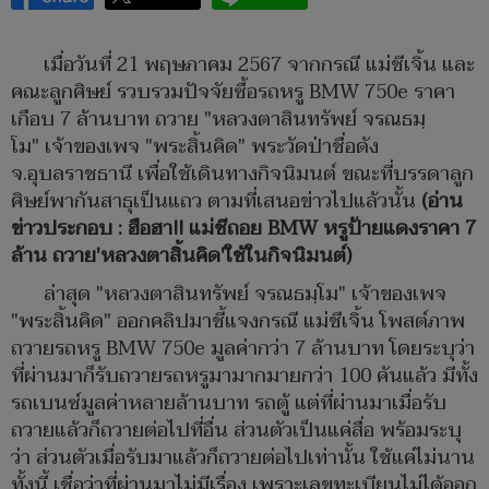
เมื่อวันที่ 21 พฤษภาคม 2567 จากกรณี แม่ชีเจิ้น และ
คณะลูกศิษย์ รวบรวมปัจจัยซื้อรถหรู BMW 750e ราคา
เกือบ 7 ล้านบาท ถวาย "หลวงตาสินทรัพย์ จรณธมฺ
โม" เจ้าของเพจ "พระสิ้นคิด" พระวัดป่าชื่อดัง
จ.อุบลราชธานี เพื่อใช้เดินทางกิจนิมนต์ ขณะที่บรรดาลูก
ศิษย์พากันสาธุเป็นแถว ตามที่เสนอข่าวไปแล้วนั้น
(อ่าน
ข่าวประกอบ : ฮือฮา!! แม่ชีถอย BMW หรูป้ายแดงราคา 7
ล้าน ถวาย'หลวงตาสิ้นคิด'ใช้ในกิจนิมนต์)
ล่าสุด "หลวงตาสินทรัพย์ จรณธมฺโม" เจ้าของเพจ
"พระสิ้นคิด" ออกคลิปมาชี้แจงกรณี แม่ชีเจิ้น โพสต์ภาพ
ถวายรถหรู BMW 750e มูลค่ากว่า 7 ล้านบาท โดยระบุว่า
ที่ผ่านมาก็รับถวายรถหรูมามากมายกว่า 100 คันแล้ว มีทั้ง
รถเบนซ์มูลค่าหลายล้านบาท รถตู้ แต่ที่ผ่านมาเมื่อรับ
ถวายแล้วก็ถวายต่อไปที่อื่น ส่วนตัวเป็นแค่สื่อ พร้อมระบุ
ว่า ส่วนตัวเมื่อรับมาแล้วก็ถวายต่อไปเท่านั้น ใช้แค่ไม่นาน
ทั้งนี้ เชื่อว่าที่ผ่านมาไม่มีเรื่อง เพราะเลขทะเบียนไม่ได้ออก