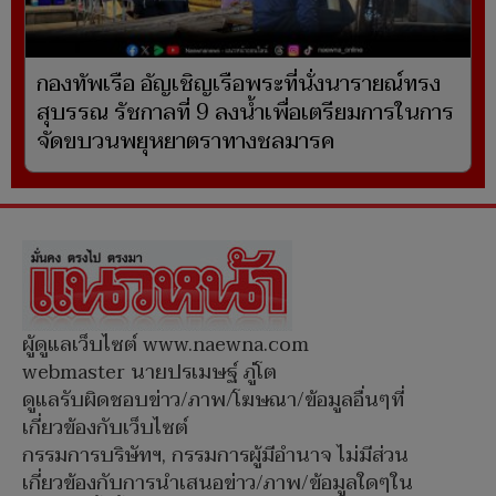
กองทัพเรือ อัญเชิญเรือพระที่นั่งนารายณ์ทรง
สุบรรณ รัชกาลที่ 9 ลงน้ำเพื่อเตรียมการในการ
จัดขบวนพยุหยาตราทางชลมารค
ผู้ดูแลเว็บไซต์ www.naewna.com
webmaster นายปรเมษฐ์ ภู่โต
ดูแลรับผิดชอบข่าว/ภาพ/โฆษณา/ข้อมูลอื่นๆที่
เกี่ยวข้องกับเว็บไซต์
กรรมการบริษัทฯ, กรรมการผู้มีอำนาจ ไม่มีส่วน
เกี่ยวข้องกับการนำเสนอข่าว/ภาพ/ข้อมูลใดๆใน