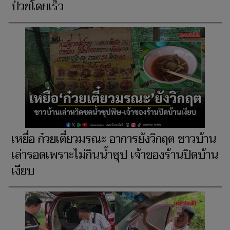
ป่วยโดยเร็ว
เหยื่อ ก๋วยเตี๋ยวมรณะ อาการยังวิกฤต ชาวบ้าน
เล่ารอดเพราะไม่กินน้ำซุป เจ้าของร้านปิดบ้าน
เงียบ