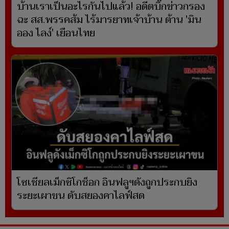
บ้านเราเป็นอะไรกันไปแล้ว! อดีตบิ๊กข่าวกรอง
ฉะ สส.พรรคส้ม ไร้มารยาทเจ้าบ้าน ต้าน 'มิน
ออง ไลง์' เยือนไทย
โซเชียลเม็กซิโกช็อก อินฟลูฯดังถูกประกบยิง
ระยะเผาขน ดับสยองคาไลฟ์สด