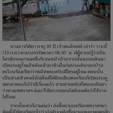
นางสาวกิติยา อายุ 36 ปี เจ้าของโพสต์ เล่าว่า วานนี้
(10 ก.ย.) ตามวงจรปิดเวลา 08.50 น. มีผู้ชายม่รู้ว่าเป็น
ใครขับรถมาจอดที่บริเวณหน้าบ้านจากนั้นลงรถเดินมา
เปิดประตูรั้วแล้วเดินเข้ามาข้างในก่อนจะเดินรอบบ้าน
ตะโกนร้องเรียกว่าขอโทษนะครับมีใครอยู่ไหม ตอนนั้น
เป็นช่วงเช้าตนยังไม่ตื่นดีได้ยินเสียงคนเรียกก็เปิดประตู
ออกมาตอบไปว่ามีเรื่องอะไร ชายตามคลิปก็ตอบกลับมา
ว่าทางเทศบาลฯ ส่งมาให้ตรวจสอบถังดับเพลิงว่าใช้งาน
ได้ไหม
จากนั้นเขาก็ถามต่อว่า ถังซื้อมาเองหรือเทศบาลฯมา
ติดตั้งให้ตนก็ตอบไปว่าถังดับเพลิงซื้อมาเองและพอคุยสัก