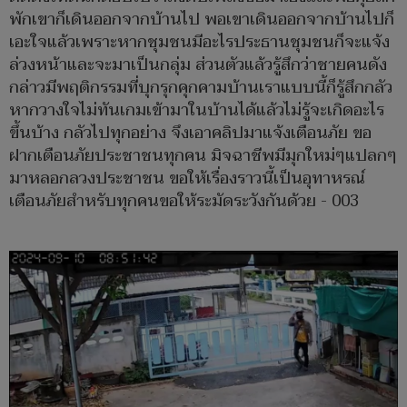
พักเขาก็เดินออกจากบ้านไป พอเขาเดินออกจากบ้านไปก็
เอะใจแล้วเพราะหากชุมชนมีอะไรประธานชุมชนก็จะแจ้ง
ล่วงหน้าและจะมาเป็นกลุ่ม ส่วนตัวแล้วรู้สึกว่าชายคนดัง
กล่าวมีพฤติกรรมที่บุกรุกคุกคามบ้านเราแบบนี้ก็รู้สึกกลัว
หากวางใจไม่ทันเกมเข้ามาในบ้านได้แล้วไม่รู้จะเกิดอะไร
ขึ้นบ้าง กลัวไปทุกอย่าง จึงเอาคลิปมาแจ้งเตือนภัย ขอ
ฝากเตือนภัยประชาชนทุกคน มิจฉาชีพมีมุกใหม่ๆแปลกๆ
มาหลอกลวงประชาชน ขอให้เรื่องราวนี้เป็นอุทาหรณ์
เตือนภัยสำหรับทุกคนขอให้ระมัดระวังกันด้วย - 003