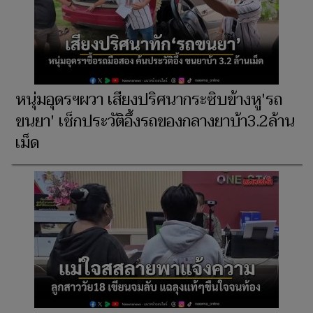
หนุ่มอุดรฯผวา เสียงปริศนากระซิบข้างหู'รถ
ขนยา' เช็กประวัติอึ้งรถของกลางยาบ้า3.2ล้าน
เม็ด