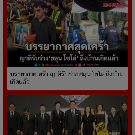
บรรยากาศเศร้า ญาติรับร่าง ฮลุน โซโล่ ถึงบ้าน
เกิดแล้ว