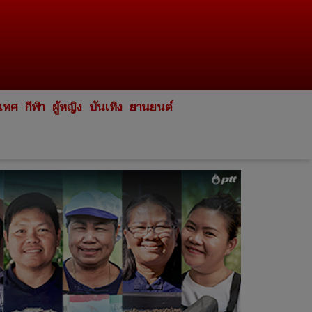
ะเทศ
กีฬา
ผู้หญิง
บันเทิง
ยานยนต์