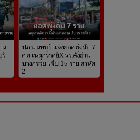
ียน
ปภ.นนทบุรี แจ้งยอดพุ่งดับ 7
ุรี
ศพ เหตุกราดยิX รร.ดังย่าน
บางกรวย-เจ็บ 15 ราย สาหัส
2