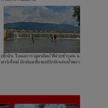
เช็กอิน 'ไนแอการาอุตรดิตถ์'ที่ฝายชำบอน แลนด์
มาร์กใหม่ นักท่องเที่ยวแห่ปิกนิกเล่นน้ำคลายร้อน