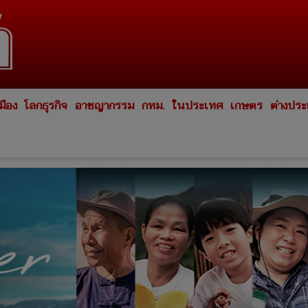
มือง
โลกธุรกิจ
อาชญากรรม
กทม.
ในประเทศ
เกษตร
ต่างปร