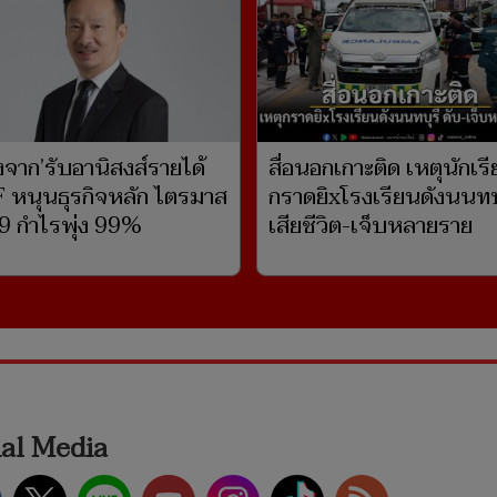
งจาก’รับอานิสงส์รายได้
สื่อนอกเกาะติด เหตุนักเร
 หนุนธุรกิจหลัก ไตรมาส
กราดยิxโรงเรียนดังนนทบ
9 กำไรพุ่ง 99%
เสียชีวิต-เจ็บหลายราย
ial Media