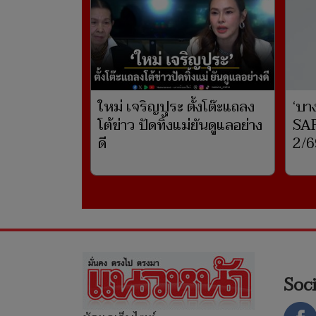
ใหม่ เจริญปุระ ตั้งโต๊ะแถลง
‘บา
โต้ข่าว ปัดทิ้งแม่ยันดูแลอย่าง
SAF
ดี
2/6
Soc