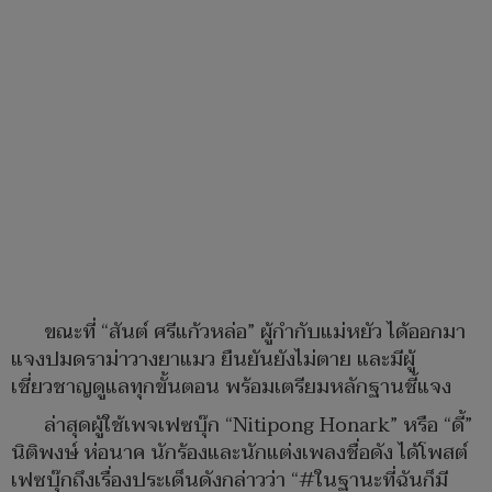
ขณะที่ “สันต์ ศรีแก้วหล่อ” ผู้กำกับแม่หยัว ได้ออกมา
แจงปมดราม่าวางยาแมว ยืนยันยังไม่ตาย และมีผู้
เชี่ยวชาญดูแลทุกขั้นตอน พร้อมเตรียมหลักฐานชี้แจง
ล่าสุดผู้ใช้เพจเฟซบุ๊ก “Nitipong Honark” หรือ “ดี้”
นิติพงษ์ ห่อนาค นักร้องและนักแต่งเพลงชื่อดัง ได้โพสต์
เฟซบุ๊กถึงเรื่องประเด็นดังกล่าวว่า “#ในฐานะที่ฉันก็มี