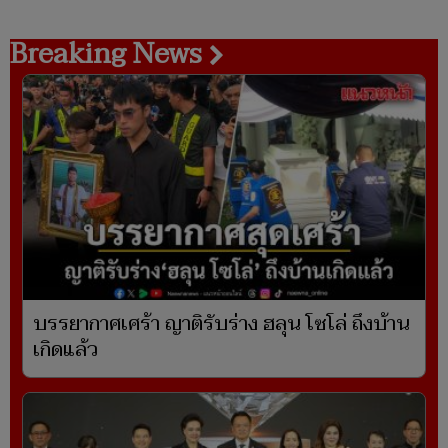
Breaking News
บรรยากาศเศร้า ญาติรับร่าง ฮลุน โซโล่ ถึงบ้าน
เกิดแล้ว