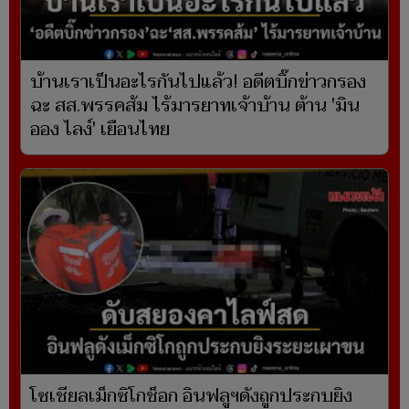
บ้านเราเป็นอะไรกันไปแล้ว! อดีตบิ๊กข่าวกรอง
ฉะ สส.พรรคส้ม ไร้มารยาทเจ้าบ้าน ต้าน 'มิน
ออง ไลง์' เยือนไทย
โซเชียลเม็กซิโกช็อก อินฟลูฯดังถูกประกบยิง