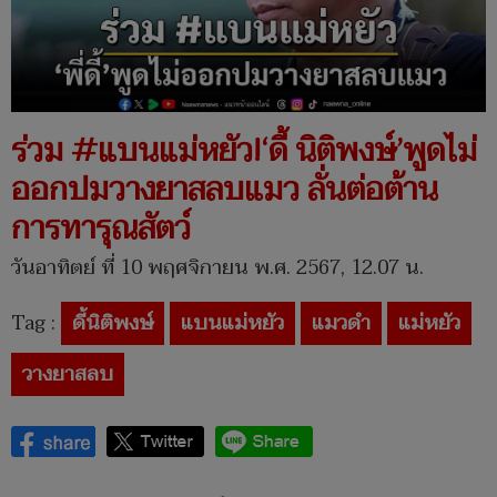
ร่วม #แบนแม่หยัว!‘ดี้ นิติพงษ์’พูดไม่
ออกปมวางยาสลบแมว ลั่นต่อต้าน
การทารุณสัตว์
วันอาทิตย์ ที่ 10 พฤศจิกายน พ.ศ. 2567, 12.07 น.
Tag :
ดี้นิติพงษ์
แบนแม่หยัว
แมวดำ
แม่หยัว
วางยาสลบ