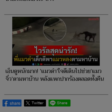
เอ็นดูหนักมาก! 'แมวดำ'ใจดีเดินไปช่วย'แมว
จิ๋ว'ตามหาบ้าน หลังแหกปากร้องตลอดทั้งคืน