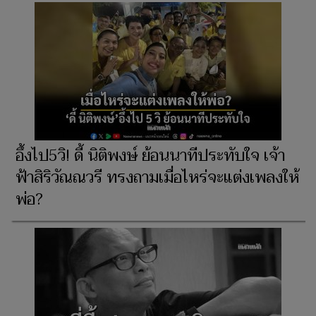
อึ้งไป5วิ! ดี้ นิติพงษ์ ย้อนนาทีประทับใจ เจ้า
ฟ้าสิริวัณณวรี ทรงถามเมื่อไหร่จะแต่งเพลงให้
พ่อ?