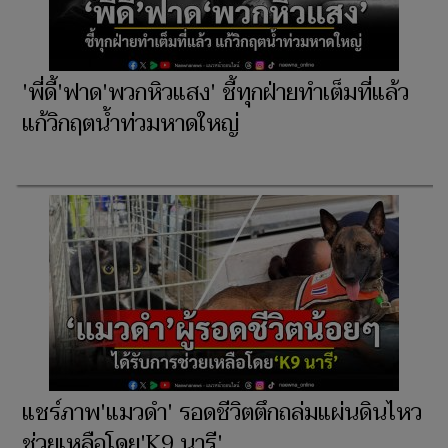
'พี่ดี้'ฟาด'พวกหิวแสง' ชี้ทุกฝ่ายทำเต็มที่แล้ว
แก้วิกฤตน้ำท่วมหาดใหญ่
แชร์ภาพ'แมวดำ' รอดชีวิตตึกถล่มแผ่นดินไหว
ช่วยเหลือโดย'K9 นารี'