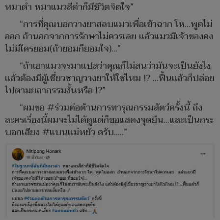
หมาดำ หมาแมวสีดำก็มีชีวิตจิตใจ”
“การที่คุณบอกวางยาสลบแมวเพื่อเข้าฉาก โห...พูดไม่
ออก ถ้านอกจากการรักษาไม่ควรเลย แล้วแมวมีเจ้าของคง
ไม่มีใครยอม(ถ้ายอมก็ยอมใจ)...”
“ถ้าเอาแมวจรมาแปลว่าคุณก็ไม่สนว่ามันจะเป็นยังไง
แล้วต้องมีผู้เชี่ยวชาญวางยาให้ใช่ไหม !? …ฟื้นแล้วก็ปล่อย
ไปตามยถากรรมงั้นหรือ !?”
“ผมขอ #ร่วมต่อต้านการทารุณกรรมสัตว์ครั้งนี้ ถึง
ละครเรื่องนี้ผมจะไม่ได้ดูแต่ก็ขอแสดงจุดยืน...และเป็นกระ
บอกเสียง #แบนแม่หยัว ครับ.....”