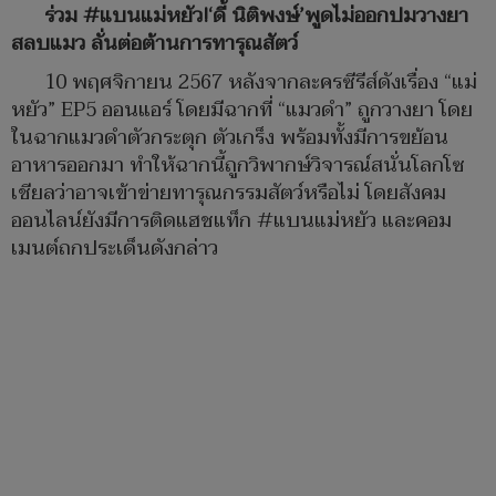
ร่วม #แบนแม่หยัว!‘ดี้ นิติพงษ์’พูดไม่ออกปมวางยา
สลบแมว ลั่นต่อต้านการทารุณสัตว์
10 พฤศจิกายน 2567 หลังจากละครซีรีส์ดังเรื่อง “แม่
หยัว” EP5 ออนแอร์ โดยมีฉากที่ “แมวดำ” ถูกวางยา โดย
ในฉากแมวดำตัวกระตุก ตัวเกร็ง พร้อมทั้งมีการขย้อน
อาหารออกมา ทำให้ฉากนี้ถูกวิพากษ์วิจารณ์สนั่นโลกโซ
เชียลว่าอาจเข้าข่ายทารุณกรรมสัตว์หรือไม่ โดยสังคม
ออนไลน์ยังมีการติดแฮชแท็ก #แบนแม่หยัว และคอม
เมนต์ถกประเด็นดังกล่าว