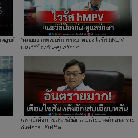
คอุบัติ
‘หมอยง’เลคเชอร์การระบาดของ‘ไวรัส hMPV’
แนะวิธีป้องกัน-ดูแลรักษา
แพทย์เตือน ไขสันหลังอักเสบเฉียบพลัน อันตราย
ถึงพิการ-เสียชีวิต