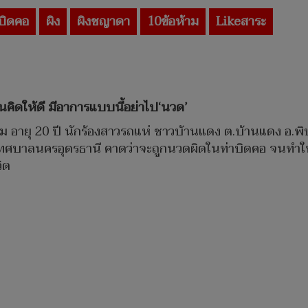
บิดคอ
ผิง
ผิงชญาดา
10ข้อห้าม
Likeสาระ
นคิดให้ดี มีอาการแบบนี้อย่าไป‘นวด’
 อายุ 20 ปี นักร้องสาวรถแห่ ชาวบ้านแดง ต.บ้านแดง อ.พิบู
ศบาลนครอุดรธานี คาดว่าจะถูกนวดผิดในท่าบิดคอ จนทำให้
ิต