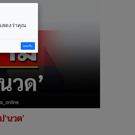
ราแสดงว่าคุณ
ยอมรับ
ไป‘นวด’