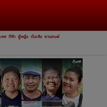
ะเทศ
กีฬา
ผู้หญิง
บันเทิง
ยานยนต์