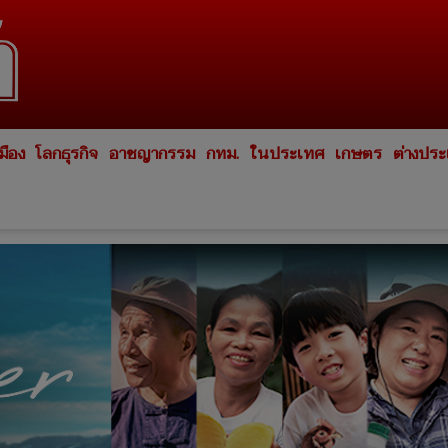
มือง
โลกธุรกิจ
อาชญากรรม
กทม.
ในประเทศ
เกษตร
ต่างปร