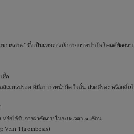
บัณฑิตกายภาพ” ซึ่งเป็นเพจของนักกายภาพบำบัด โพสต์ข้อความ
เชื้อ
มิลลิเมตรปรอท ที่มีอาการหน้ามืด ใจสั่น ปวดศีรษะ หรือคลื่นไ
้
โมง หรือได้รับการผ่าตัดภายในระยะเวลา ๑ เดือน
eep Vein Thrombosis)