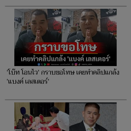
'โบ๊ท โอนไว' กราบขอโทษ เคยทำคลิปแกล้ง
'แบงค์ เลสเตอร์'