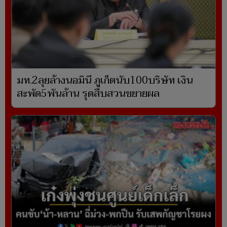
มท.2ลุยล้างนอมินี ภูเก็ตนับ100บริษัท เงิน
สะพัด5พันล้าน รุดสืบสวนขยายผล