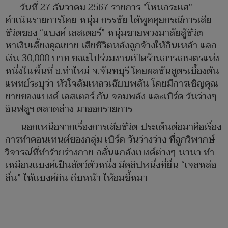
วันที่ 27 ธันวาคม 2567 รายการ "โหนกระแส"
ดำเนินรายการโดย หนุ่ม กรรชัย ได้พูดคุยกรณีการเสีย
ชีวิตของ “แบงค์ เลสเตอร์” หนุ่มขายพวงมาลัยสู้ชีวิต
หาเงินเลี้ยงคุณยาย เสียชีวิตหลังถูกจ้างให้กินเหล้า แลก
เงิน 30,000 บาท ขณะไปร่วมงานเปิดร้านการเกษตรแห่ง
หนึ่งในพื้นที่ อ.ท่าใหม่ จ.จันทบุรี โดยผลชันสูตรเบื้องต้น
แพทย์ระบุว่า หัวใจล้มเหลวเฉียบพลัน โดยมีการเชิญคุณ
ยายของแบงค์ เลสเตอร์ กัน จอมพลัง และเบิร์ด วันว่างๆ
อินฟลูฯ ตลาดล่าง มาออกรายการ
นอกเหนือจากเรื่องการเสียชีวิต ประเด็นต่อมาคือเรื่อง
การทำคอนเทนต์ของกลุ่ม เบิร์ด วันว่างว่าง ที่ถูกวิพากษ์
วิจารณ์ที่ทำร้ายร่างกาย กลั่นแกล้งเบงค์ต่างๆ นานา ทำ
เหมือนแบงค์เป็นสัตว์ตัวหนึ่ง มีคลิปหนึ่งที่ยื่น “เจลหล่อ
ลื่น” ให้แบงค์กิน ถีบหน้า ให้อมขี้หมา