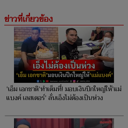
ข่าวที่เกี่ยวข้อง
'เอ็ม เอกชาติ'ทำเต็มที่! มอบเงินปึกใหญ่ให้'แม่
แบงค์ เลสเตอร์' ลั่นเอ็งไม่ต้องเป็นห่วง