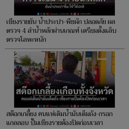
เชียงรายยัน น้ำประปา-พืชผัก ปลอดภัย ผล
ตรวจ 4 ลำน้ำหลักผ่านเกณฑ์ เตรียมตั้งแล็บ
ตรวจโลหะหนัก
สต๊อกเกลี้ยง คนแห่เติมน้ำมันเต็มถัง-กรอก
แกลลอน ปั๊มเชียงรายต้องปิดก่อนเวลา