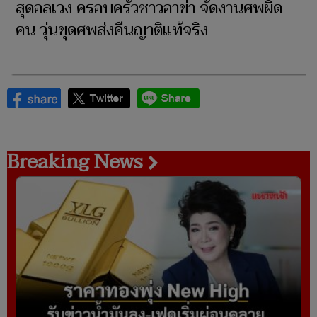
สุดอลเวง ครอบครัวชาวอาข่า จัดงานศพผิด
คน วุ่นขุดศพส่งคืนญาติแท้จริง
Breaking News