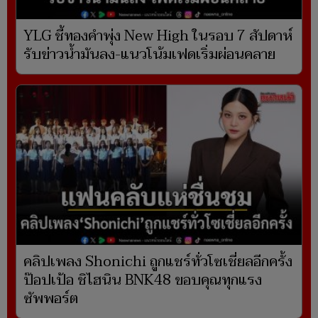
YLG ชี้ทองคำพุ่ง New High ในรอบ 7 สัปดาห์
รับข่าวน้ำมันลง-แนวโน้มเฟดเริ่มผ่อนคลาย
คลิปเพลง Shonichi ถูกแชร์ทั่วโซเชี่ยลอีกครั้ง
ป๊อปเป้อ ชิไฮนิน BNK48 ขอบคุณทุกแรง
ซัพพอร์ต