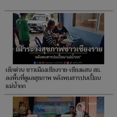
เช็กด่วน ชาวเมืองเชียงราย-เชียงแสน สธ.
ลงพื้นที่ดูแลสุขภาพ หลังพบสารปนเปื้อน
แม่น้ำกก