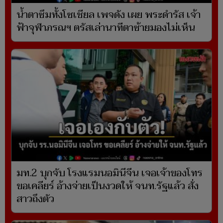
น้ำตาซึมทั้งโซเชียล เพจดัง เผย พระดำรัส เจ้า
ฟ้าจุฬาภรณฯ ตรัสเล่านาทีตาซ้ายมองไม่เห็น
มท.2 บุกจับ โรงแรมนอมินีจีน เจอเจ้าของโทร
ขอเคลียร์ อ้างจ่ายเป็นงวดให้ จนท.รัฐแล้ว สั่ง
สาวถึงตัว