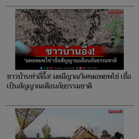
ชาวบ้านท่าลี่อึ้ง! มดมีญาณวิเศษอพยพไข่ เชื่อ
เป็นสัญญาณเตือนภัยธรรมชาติ