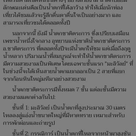
ไหลรินตามโขดหินชั้นต่างๆ อย่างสวยงาม น้ำตกปอยมี
ลักษณะเด่นคือเป็นน้ำตกที่โค้งกว้าง ทำให้เมื่อนักท่อง
เที่ยวได้ชมแล้วจะรู้สึกตื่นตาตื่นใจเป็นอย่างมาก และ
สามารถเที่ยวชมได้ตลอดทั้งปี
นอกจากนี้ ยังมี น้ำตกชาติตระการ ซึ่งเปรียบเสมือน
เพชรน้ำหนึ่งใจกลาง อุทยานแห่งชาติน้ำตกชาติตระการ
อ.ชาติตระการ ที่ตลอดทั้งปีจะมีน้ำตกให้ชม แต่เมื่อถึงฤดู
น้ำหลาก ปริมาณน้ำที่สมบูรณ์จะทำให้น้ำตกชาติตระการ
มีความสวยงามเป็นพิเศษ โดยเฉพาะชั้นแรก "มะลิวัลย์" ที่
ในช่วงนี้จะได้เห็นสายน้ำตกแยกออกเป็น 2 สายที่แยก
จากก้อนหินใหญ่มหึมาอย่างสวยงาม
น้ำตกชาติตระการมีทั้งหมด 7 ชั้น แต่ละชั้นมีความ
สวยงามแตกต่างกันไป:
ชั้นที่ 1: มะลิวัลย์ เป็นน้ำตกที่สูงประมาณ 30 เมตร
ไหลลงสู่แอ่งน้ำขนาดใหญ่ที่มีหาดทราย เหมาะสำหรับ
การพักผ่อนและถ่ายรูป
ชั้นที่ 2: กรรณิการ์ เป็นน้ำตกที่ไหลจากหน้าผาสูงชัน