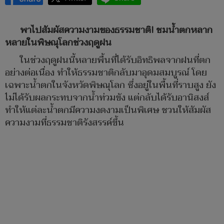
พาไปสัมผัสความงามของธรรมชาติ! ชมน้ำตกหลาก
หลายในพิษณุโลกช่วงฤดูฝน
ในช่วงฤดูฝนนี้หลายพื้นที่ได้รับอิทธิพลจากฝนที่ตก
อย่างต่อเนื่อง ทำให้ธรรมชาติกลับมาอุดมสมบูรณ์ โดย
เฉพาะน้ำตกในจังหวัดพิษณุโลก ซึ่งอยู่ในพื้นที่ราบสูง ยัง
ไม่ได้รับผลกระทบจากน้ำท่วมขัง แต่กลับได้รับอานิสงส์
ทำให้แต่ละน้ำตกมีความงดงามเป็นพิเศษ ชวนให้สัมผัส
ความงามที่ธรรมชาติรังสรรค์ขึ้น