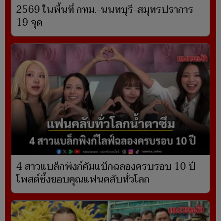
2569 ในพื้นที่ กทม.-นนทบุรี-สมุทรปราการ
19 จุด
4 สาวแบล็กพิงก์คัมแบ็กฉลองครบรอบ 10 ปี
โพสต์ซึ้งขอบคุณแฟนคลับทั่วโลก