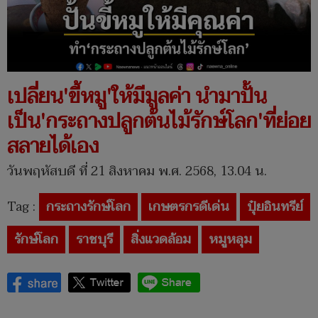
เปลี่ยน'ขี้หมู'ให้มีมูลค่า นำมาปั้น
เป็น'กระถางปลูกต้นไม้รักษ์โลก'ที่ย่อย
สลายได้เอง
วันพฤหัสบดี ที่ 21 สิงหาคม พ.ศ. 2568, 13.04 น.
Tag :
กระถางรักษ์โลก
เกษตรกรดีเด่น
ปุ๋ยอินทรีย์
รักษ์โลก
ราชบุรี
สิ่งแวดล้อม
หมูหลุม