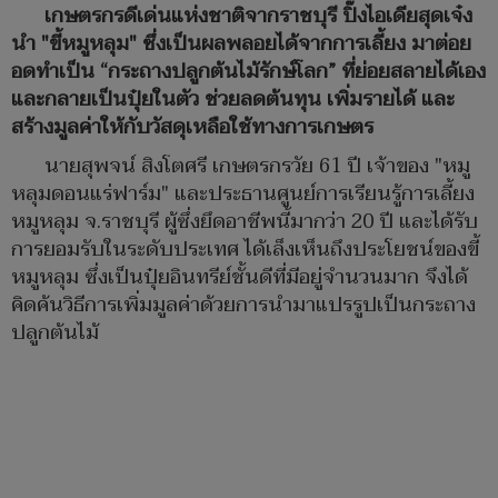
เกษตรกรดีเด่นแห่งชาติจากราชบุรี ปิ๊งไอเดียสุดเจ๋ง
นำ "ขี้หมูหลุม" ซึ่งเป็นผลพลอยได้จากการเลี้ยง มาต่อย
อดทำเป็น “กระถางปลูกต้นไม้รักษ์โลก” ที่ย่อยสลายได้เอง
และกลายเป็นปุ๋ยในตัว ช่วยลดต้นทุน เพิ่มรายได้ และ
สร้างมูลค่าให้กับวัสดุเหลือใช้ทางการเกษตร
นายสุพจน์ สิงโตศรี เกษตรกรวัย 61 ปี เจ้าของ "หมู
หลุมดอนแร่ฟาร์ม" และประธานศูนย์การเรียนรู้การเลี้ยง
หมูหลุม จ.ราชบุรี ผู้ซึ่งยึดอาชีพนี้มากว่า 20 ปี และได้รับ
การยอมรับในระดับประเทศ ได้เล็งเห็นถึงประโยชน์ของขี้
หมูหลุม ซึ่งเป็นปุ๋ยอินทรีย์ชั้นดีที่มีอยู่จำนวนมาก จึงได้
คิดค้นวิธีการเพิ่มมูลค่าด้วยการนำมาแปรรูปเป็นกระถาง
ปลูกต้นไม้