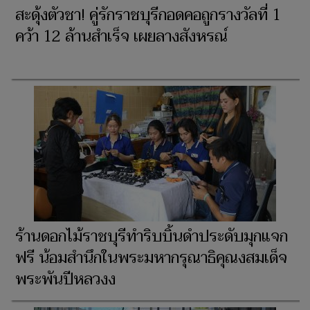
สะดุ้งตัวชา! คู่รักราชบุรีกอดคอถูกรางวัลที่ 1
คว้า 12 ล้านสำเร็จ เผยลางสังหรณ์
ร้านดอกไม้ราชบุรีทำริบบิ้นดำประดับมุกแจก
ฟรี น้อมสำนึกในพระมหากรุณาธิคุณงสมเด็จ
พระพันปีหลวงง