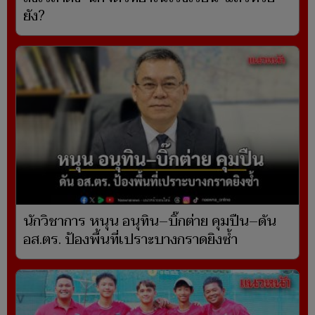
ยัง?
นักวิชาการ หนุน อนุทิน–บิ๊กต่าย คุมปืน–ดัน
อส.ตร. ป้องพื้นที่เปราะบางกราดยิงซ้ำ