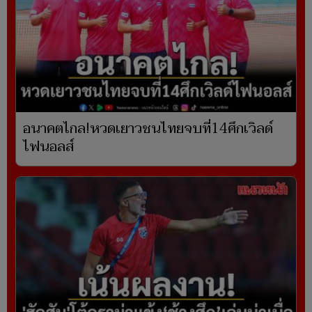
อนาคตไกล!หวดเยาวชนไทยจบที่14ศึกเวิลด์
ไฟนอลส์