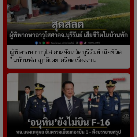
ผู้พิพากษาอาวุโส ศาลจังหวัดบุรีรัมย์ เสียชีวิต
ในบ้านพัก ญาติเผยเครียดเรื่องงาน