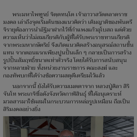
พระมหาไพฑูรย์ จิตฺตทนฺโต เจ้าอาวาสวัดตลาดราช
มงคล เล่าถึงจุดเริ่มต้นของแนวคิดว่า เดิมญาติของพันตรี
จิรายุต้องการนำอัฐิมาฝากไว้ที่กำแพงแก้วอุโบสถ แต่ด้วย
ความเห็นว่าไม่สมเกียรติกับผู้ที่ได้รับพระราชทานเกียรติ
จากพระมหากษัตริย์ จึงเกิดแนวคิดสร้างอนุสรณ์สถานขึ้น
แทน จากตอนแรกเพียงปูนปั้นเล็ก ๆ กลายเป็นการสร้าง
รูปปั้นสัมฤทธิ์ขนาดเท่าตัวจริง โดยได้รับการสนับสนุน
จากหลายฝ่าย ทั้งหน่วยงานราชการ คณะสงฆ์ และ
กองทัพบกที่ได้ร่างข้อความสดุดีเตรียมไว้แล้ว
นอกจากนี้ ยังได้รับความเมตตาจาก หลวงปู่ศิลา สิริ
จันโท พระเกจิชื่อดังจังหวัดกาฬสินธุ์ ที่ได้อนุเคราะห์
มวลสารมาใช้ผสมในกระบวนการหล่อรูปเหมือน ถือเป็น
สิริมงคลอย่างยิ่ง