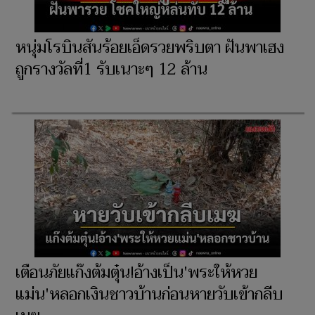
หนุ่มโรบินสันร้อยเอ็ดรวยพริบตา ฝันพาเฮง
ถูกรางวัลที่1 รับเนาะๆ 12 ล้าน
เตือนภัยแก๊งต้มตุ๋น!อ้างเป็น'พระให้หวย
แม่น'หลอกเงินชาวบ้านก่อนหายวับเข้ากลีบ