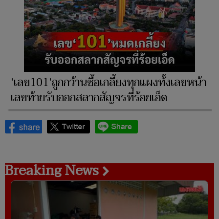
'เลข101'ถูกกว้านซื้อเกลี้ยงทุกแผงทั้งเลขหน้า
เลขท้ายรับออกสลากสัญจรที่ร้อยเอ็ด
Breaking News