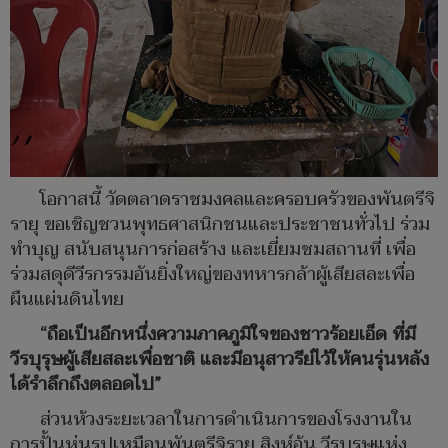
โอกาสนี้ วัดตลาดราชมงคลและครอบครัวของพันตรีจิ
รายุ ขอเชิญชวนพุทธศาสนิกชนและประชาชนทั่วไป ร่วม
ทำบุญ สนับสนุนการก่อสร้าง และเยี่ยมชมสถานที่ เพื่อ
ร่วมสดุดีวีรกรรมอันยิ่งใหญ่ของทหารกล้าผู้เสียสละเพื่อ
ผืนแผ่นดินไทย
“ถือเป็นอีกหนึ่งความภาคภูมิใจของชาวร้อยเอ็ด ที่มี
วีรบุรุษผู้เสียสละเพื่อชาติ และมีอนุสาวรีย์ไว้ให้คนรุ่นหลัง
ได้รำลึกถึงตลอดไป”
ส่วนห้วงระยะเวลาในการดำเนินการของโรงงานใน
การปั้นหุ่นรูปเหมือนพันตรีจิรายุ สิงห์อ้น วีรบุรุษแห่ง