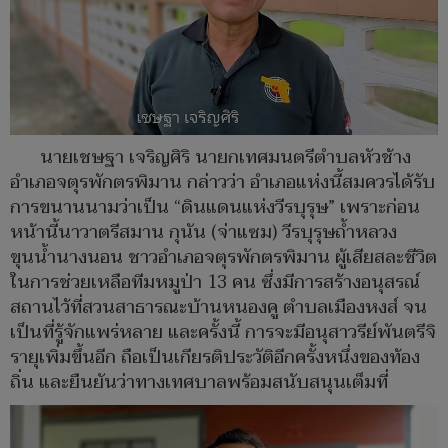
นายเชษฐา เจริญศิริ นายกเทศมนตรีตำบลหัวช้าง
อำเภอจตุรพักตรพิมาน กล่าวว่า อำเภอแห่งนี้สมควรได้รับ
การขนานนามว่าเป็น “ดินแดนแห่งวีรบุรุษ” เพราะก่อน
หน้านี้นาวาตรีสมาน กุนัน (จ่าแซม) วีรบุรุษถ้ำหลวง
ขุนน้ำนางนอน ชาวอำเภอจตุรพักตรพิมาน ผู้เสียสละชีวิต
ในการช่วยเหลือทีมหมูป่า 13 คน ซึ่งมีการสร้างอนุสรณ์
สถานไว้ที่สวนสาธารณะบ้านหนองคู ตำบลเมืองหงส์ จน
เป็นที่รู้จักแพร่หลาย และครั้งนี้ การจะมีอนุสาวรีย์พันตรีจิ
รายุเพิ่มขึ้นอีก ถือเป็นเกียรติประวัติอีกครั้งหนึ่งของท้อง
ถิ่น และยืนยันว่าทางเทศบาลพร้อมสนับสนุนเต็มที่