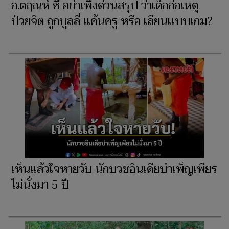
อ.ตฤณห์ ชี้ อย่าเพิ่งด่วนสรุป ว่าเด็กก่อเหตุ
ป่วยจิต ถูกบูลลี่ เเค้นครู หรือ เลียนเเบบเกม?
เห็นแล้วใจหายวับ นักบวชอินเดียบำเพ็ญเพียร
ไม่นั่งมา 5 ปี