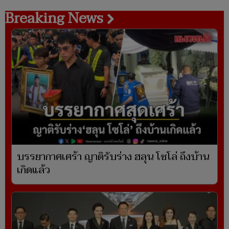
Breaking News
บรรยากาศเศร้า ญาติรับร่าง ฮลุน โซโล่ ถึงบ้าน
เกิดแล้ว