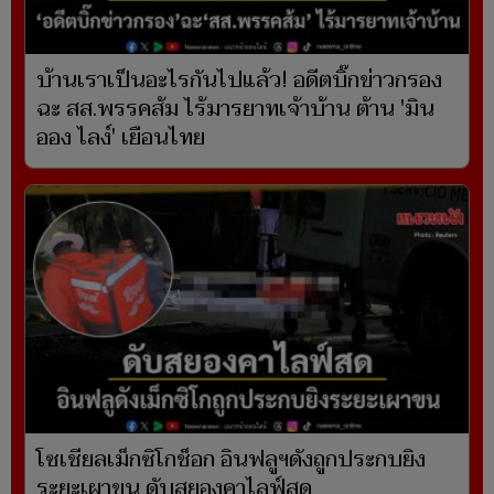
บ้านเราเป็นอะไรกันไปแล้ว! อดีตบิ๊กข่าวกรอง
ฉะ สส.พรรคส้ม ไร้มารยาทเจ้าบ้าน ต้าน 'มิน
ออง ไลง์' เยือนไทย
โซเชียลเม็กซิโกช็อก อินฟลูฯดังถูกประกบยิง
ระยะเผาขน ดับสยองคาไลฟ์สด