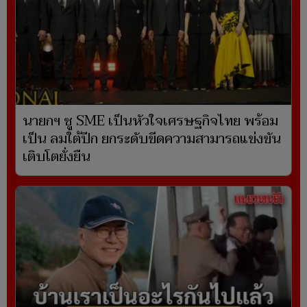
นายกฯ ชู SME เป็นหัวใจเศรษฐกิจไทย พร้อม
เป็น ลมใต้ปีก ยกระดับขีดความสามารถแข่งขัน
เติบโตยั่งยืน