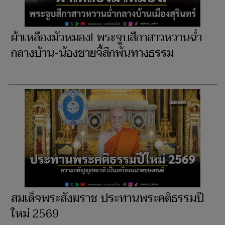
ผ้าเหลืองมัวหมอง! พระจูบสีกาสาวหวานฉ่ำ
กลางบ้าน-น้องชายจี้สึกพ้นทางธรรม
สมเด็จพระสังฆราช ประทานพระคติธรรมปี
ใหม่ 2569