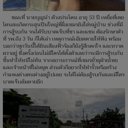
ขณะที่ นายบุญนำ ด้วงประโคน อายุ 53 ปี เหยื่อที่เคย
โดนสะเกิดกระสุนปืนใหญ่ที่ฝั่งเขมรยิงใส่หมู่บ้าน ช่วงที่มี
การสู้รบกัน จนได้รับบาดเจ็บที่ขา และแขน ต้องรักษาตัว
ที่ รพ.ถึง 3 วัน ก็ได้เล่า เหตุการณ์เฉียดตายให้ฟัง พร้อม
บอกว่าทุกวันนี้ได้ยินเสียงฟ้าร้องก็ยังรู้สึกตกใจ และหวาด
ผวาอยู่ ซึ่งครั้งก่อนไม่มีใครได้ตั้งตัวเลยว่าจะมีการสู้รบกัน
ขึ้นทำให้หนีไม่ทัน จากสถานการณ์ที่เขมรยั่วยุฝ่ายไทย
และเจ้าหน้าที่ไม่หยุด ส่วนตัวก็อยากให้ทำรั้วหรือสร้าง
กำแพงต่างคนต่างอยู่ไปเลย จะได้ไม่ต้องสู้รบกันและมีใคร
บาดเจ็บล้มตายอีก