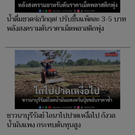
น้ำดื่มขวดจ่อวิกฤต! ปรับขึ้นแพ็คละ 3-5 บาท
หลังสงครามดันราคาเม็ดพลาสติกพุ่ง
ชาวนาบุรีรัมย์ ไถนาไปปาดเหงื่อไป กังวล
น้ำมันแพง กระทบต้นทุนสูง