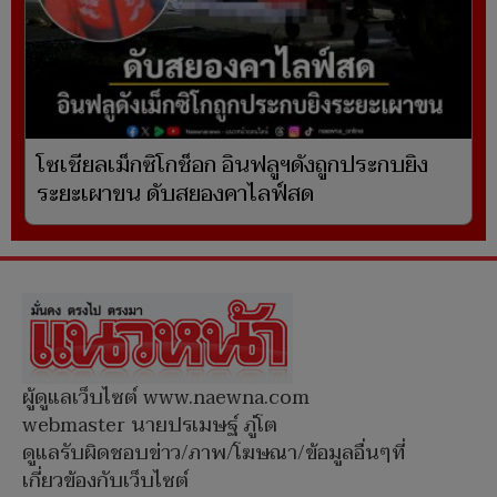
โซเชียลเม็กซิโกช็อก อินฟลูฯดังถูกประกบยิง
ระยะเผาขน ดับสยองคาไลฟ์สด
ผู้ดูแลเว็บไซต์ www.naewna.com
webmaster นายปรเมษฐ์ ภู่โต
ดูแลรับผิดชอบข่าว/ภาพ/โฆษณา/ข้อมูลอื่นๆที่
เกี่ยวข้องกับเว็บไซต์