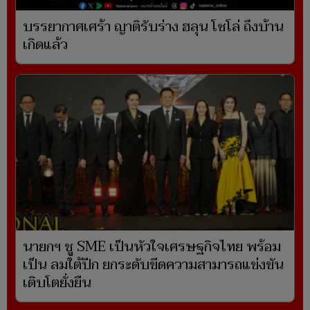
บรรยากาศเศร้า ญาติรับร่าง ฮลุน โซโล่ ถึงบ้าน
เกิดแล้ว
นายกฯ ชู SME เป็นหัวใจเศรษฐกิจไทย พร้อม
เป็น ลมใต้ปีก ยกระดับขีดความสามารถแข่งขัน
เติบโตยั่งยืน