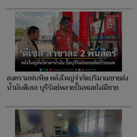
สงครามพ่นพิษ คลังใหญ่จำกัดปริมาณขายส่ง
น้ำมันดีเซล บุรีรัมย์หลายปั้มหมดไม่มีขาย