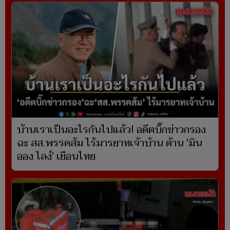
บ้านเราเป็นอะไรกันไปแล้ว! อดีตบิ๊กข่าวกรอง
ฉะ สส.พรรคส้ม ไร้มารยาทเจ้าบ้าน ต้าน 'มิน
ออง ไลง์' เยือนไทย