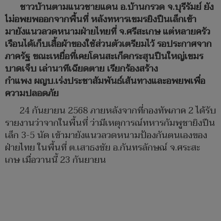
ชาวบ้านตามแนวชายแดน อ.บ้านกรวด จ.บุรีรัมย์ ยัง
ไม่อพยพออกจากพื้นที่ หลังทหารเขมรยิงปืนเล็กเข้า
มายังแนวลวดหนามฝ่ายไทยที่ จ.ศรีสะเกษ แต่หลายครัว
เรือนได้เก็บเสื้อผ้าของใช้ส่วนตัวเตรียมไว้ รอประกาศจาก
ภาครัฐ ขณะเหยื่อที่เคยโดนสะเก็ดกระสุนปืนใหญ่เขมร
บาดเจ็บ เล่านาทีเฉียดตาย เรียกร้องสร้าง
กำแพง ผญบ.เร่งประชาสัมพันธ์เส้นทางและอพยพเพื่อ
ความปลอดภัย
24 กันยายน 2568 ภายหลังจากที่กองทัพภาค 2 ได้รับ
รายงานว่าจากในพื้นที่ ว่ามีเหตุการณ์ทหารกัมพูชายิงปืน
เล็ก 3-5 นัด เข้ามายังแนวลวดหนามป้องกันตนเองของ
ฝ่ายไทย ในพื้นที่ ต.เสาธงชัย อ.กันทรลักษณ์ จ.ศระสะ
เกษ เมื่อวานนี้ 23 กันยายน