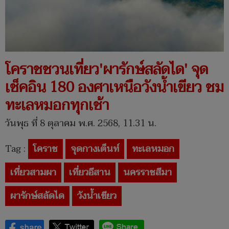
โคราชชวนเที่ยว'ผารักษ์สลัดได' จุด
เช็คอิน 180 องศาเหนือวังน้ำเขียว ชม
ทะเลหมอกทุกเช้า
วันพุธ ที่ 8 ตุลาคม พ.ศ. 2568, 11.31 น.
Tag :
โคราช
จุดกางเต็นท์
ทะเลหมอก
เที่ยวสามผา
เที่ยวอีสาน
นครราชสีมา
ผารักษ์สลัดได
วังน้ำเขียว