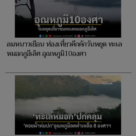
ลมหนาวเยือน ท่องเที่ยวคึกคักวันหยุด ทะเล
หมอกภูอีเลิศ อุณหภูมิ10องศา