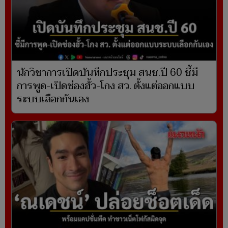
นักวิชาการเปิดบันทึกประชุม สนช.ปี 60 ชี้มี
การพูด-เปิดช่องฮั้ว-โกง สว. ตั้งแต่ออกแบบ
ระบบเลือกกันเอง