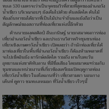
ของอำเภอวังน้ำเขียว โดยจะอยู่บนความสูงกว่าระดับน้ำ
ทะเล 530 เมตรจะว่าเป็นจุดชมวิวที่สวยที่สุดของอำเภอวัง
น้ำเขียว บริเวณรอบๆ ยังเต็มไปด้วย ต้นสลัดได ต้นไม้
ท้องถิ่นหาชมได้ยากที่เป็นไม้ประจำถิ่นและยังถือว่าเป็น
สัญลักษณ์ของสถานที่ท่องเที่ยวแห่งนี้อีกด้วย
ด้านนายมงคลศิลป์ ลีนะกนิษฐ์ นายกสมาคมการท่อง
เที่ยวอำเภอวังน้ำเขียว และประธานวิสาหกิจชุมชนท่อง
เที่ยวเชิงเกษตรวังน้ำเขียว เปิดเผยว่า ถ้านักท่องเที่ยวได้
มาท่องเที่ยวในพื้นที่อำเภอวังน้ำเขียว ก็ต้องห้ามพลาดที่
จะไปเช็คอินยัง ผารักษ์สลัดได รวมถึง ผาเก็บตะวัน
อุทยานแห่งชาติทับลาน ที่มีชื่อเสียง โดยสมาคมฯร่วมกับ
ชุมชนและหน่วยงานที่เกี่ยวข้องเตรียมเปิดฤดูกาลท่อง
เที่ยววังน้ำเขียว ในสโลแกนที่ว่า เที่ยวสามผา นอนกาง
เต็นท์ ดูดาว ชมทะเลหมอก ที่วังน้ำเขียว เร็วๆนี้