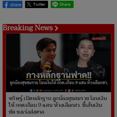
Breaking News
พริษฐ์ เปิดหลักฐาน ลูกน้องสุขสมรวย โอนเงิน
ให้ กกต.เกือบ 9 แสน ห้วงเลือกสว. ชี้เส้นเงิน
ชัด ชงเร่งส่งศาล