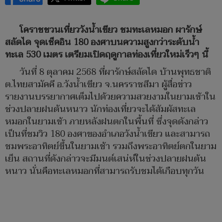
โคราชชวนเที่ยววังน้ำเขียว ชมทะเลหมอก ผารักษ์
สลัดได จุดเช็คอิน 180 องศาบนความสูงกว่าระดับน้ำ
ทะเล 530 เมตร เตรียมเปิดฤดูกาลท่องเที่ยวใหม่เร็วๆ นี้
วันที่ 8 ตุลาคม 2568 ที่ผารักษ์สลัดได บ้านพุทธชาติ
ต.ไทยสามัคคี อ.วังน้ำเขียว จ.นครราชสีมา ผู้สื่อข่าว
รายงานบรรยากาศเต็มไปด้วยความสวยงามในยามเช้าใน
ช่วงปลายฝนต้นหนาว นักท่องเที่ยวจะได้สัมผัสทะเล
หมอกในยามเช้า ภายหลังฝนตกในพื้นที่ ซึ่งจุดดังกล่าว
เป็นที่ชมวิว 180 องศาของอำเภอวังน้ำเขียว และสามารถ
ชมพระอาทิตย์ขึ้นในยามเช้า รวมถึงพระอาทิตย์ตกในยาม
เย็น สถานที่ดังกล่าวจะมีมนต์เสน่ห์ในช่วงปลายฝนต้น
หนาว นั่นคือทะเลหมอกที่สามารถรับชมได้เกือบทุกวัน