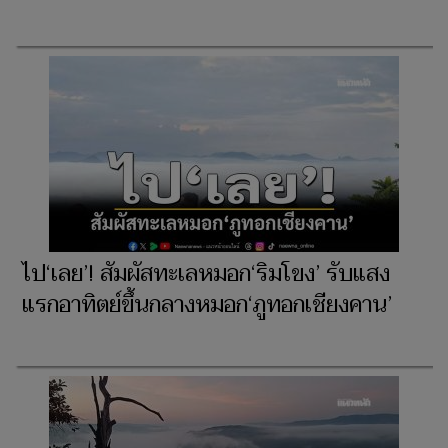
ไป‘เลย’! สัมผัสทะเลหมอก‘ริมโขง’ รับแสง
แรกอาทิตย์ขึ้นกลางหมอก‘ภูทอกเชียงคาน’