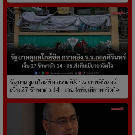
รัฐบาลดูแลใกล้ชิด กราดยิX ร.ร.เทพศิรินทร์
เจ็บ 27 รักษาตัว 14 - สธ.ส่งทีมเยียวยาจิตใจ