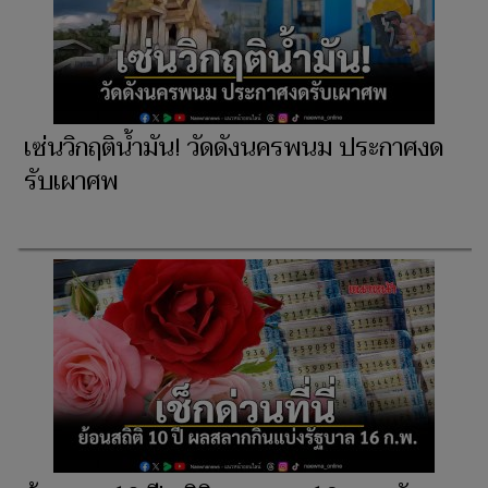
เซ่นวิกฤติน้ำมัน! วัดดังนครพนม ประกาศงด
รับเผาศพ