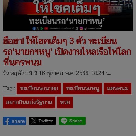
ฮือฮา! ให้โชคเต็มๆ 3 ตัว ทะเบียน
รถ'นายกฯหนู' เปิดงานไหลเรือไฟโลก
ที่นครพนม
วันพฤหัสบดี ที่ 16 ตุลาคม พ.ศ. 2568, 18.24 น.
Tag :
ทะเบียนรถนายก
ทะเบียนรถหนู
นครพนม
สลากกินแบ่งรัฐบาล
หวย