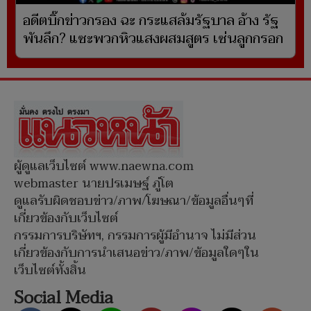
อดีตบิ๊กข่าวกรอง ฉะ กระแสล้มรัฐบาล อ้าง รัฐ
พันลึก? แซะพวกหิวแสงผสมสูตร เซ่นลูกกรอก
ผู้ดูแลเว็บไซต์ www.naewna.com
webmaster นายปรเมษฐ์ ภู่โต
ดูแลรับผิดชอบข่าว/ภาพ/โฆษณา/ข้อมูลอื่นๆที่
เกี่ยวข้องกับเว็บไซต์
กรรมการบริษัทฯ, กรรมการผู้มีอำนาจ ไม่มีส่วน
เกี่ยวข้องกับการนำเสนอข่าว/ภาพ/ข้อมูลใดๆใน
เว็บไซต์ทั้งสิ้น
Social Media