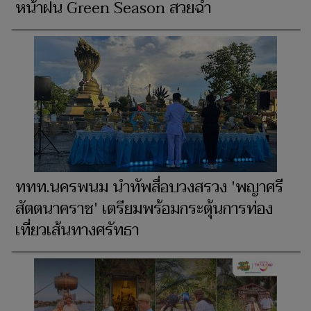
หน้าฝน Green Season สวยฉ่ำ
ททท.นครพนม นำทัพสื่อบวงสรวง 'พญาศรี
สัตตนาคราช' เตรียมพร้อมกระตุ้นการท่อง
เที่ยวเส้นทางศรัทธา