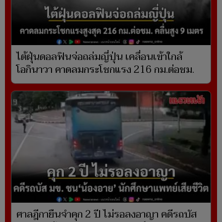
ไต้ฝุ่นดอลฟินจ่อถล่มญี่ปุ่น เคลื่อนเข้าใกล้
โอกินาวา คาดลมกระโชกแรง 216 กม.ต่อชม.
ศาลฎีกายืนจำคุก 2 ปี ไม่รอลงอาญา คดีรถบัส