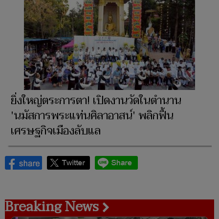
ยิ่งใหญ่ตระการตา! เปิดงานวัดในตำนาน
'นมัสการพระแท่นศิลาอาสน์' พลิกฟื้น
เศรษฐกิจเมืองลับแล
Breaking News