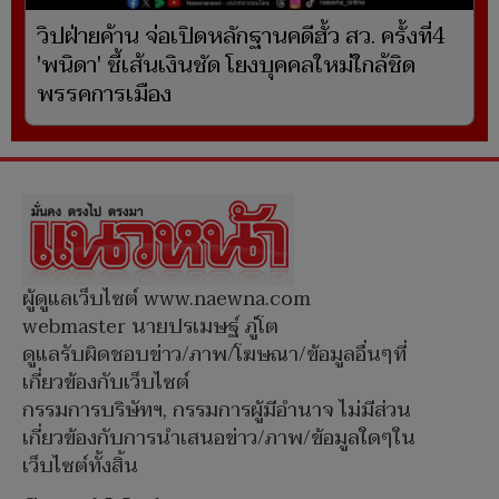
วิปฝ่ายค้าน จ่อเปิดหลักฐานคดีฮั้ว สว. ครั้งที่4
'พนิดา' ชี้เส้นเงินชัด โยงบุคคลใหม่ใกล้ชิด
พรรคการเมือง
ผู้ดูแลเว็บไซต์ www.naewna.com
webmaster นายปรเมษฐ์ ภู่โต
ดูแลรับผิดชอบข่าว/ภาพ/โฆษณา/ข้อมูลอื่นๆที่
เกี่ยวข้องกับเว็บไซต์
กรรมการบริษัทฯ, กรรมการผู้มีอำนาจ ไม่มีส่วน
เกี่ยวข้องกับการนำเสนอข่าว/ภาพ/ข้อมูลใดๆใน
เว็บไซต์ทั้งสิ้น