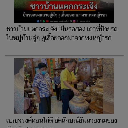
ชาวบ้านแตกกระเจิง! ยืนรอสองแถวที่ป้ายรถ
ในหมู่บ้านจู่ๆ งูเลื้อยออกมาจากพงหญ้ารก
เบญจรงค์ดอนไก่ดี อัตลักษณ์อันสวยงามของ