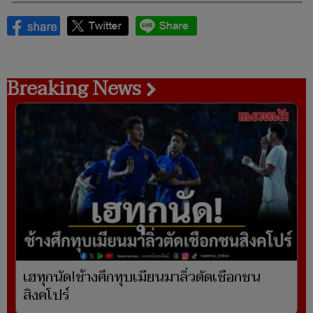
Breaking News
เฮทุกนัด!ช้างศึกทุบเมียนมาลิ่วตัดเชือกชน
สิงคโปร์