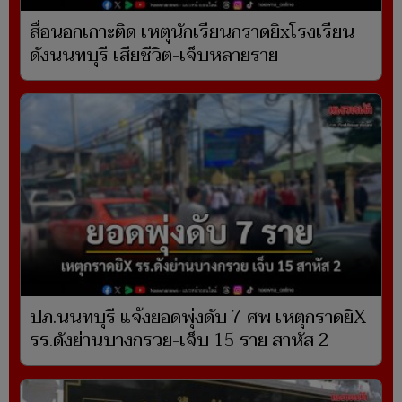
สื่อนอกเกาะติด เหตุนักเรียนกราดยิxโรงเรียน
ดังนนทบุรี เสียชีวิต-เจ็บหลายราย
ปภ.นนทบุรี แจ้งยอดพุ่งดับ 7 ศพ เหตุกราดยิX
รร.ดังย่านบางกรวย-เจ็บ 15 ราย สาหัส 2