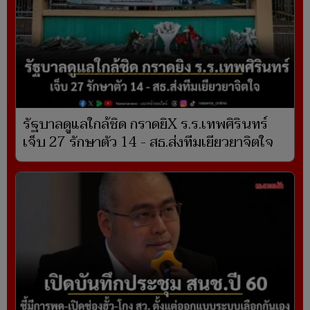
รัฐบาลดูแลใกล้ชิด กราดยิX ร.ร.เทพศิรินทร์
เจ็บ 27 รักษาตัว 14 - สธ.ส่งทีมเยียวยาจิตใจ