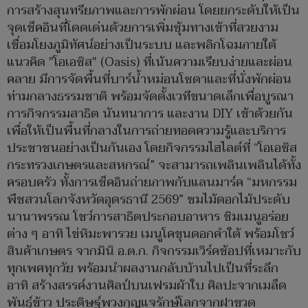
การสร้างสุนทรียภาพและการพักผ่อน โดยยกระดับให้เป็น
จุดเช็คอินที่โดดเด่นด้วยการเพิ่มซุ้มทางเข้าที่สวยงาม
เชื่อมโยงภูมิทัศน์อย่างเป็นระบบ และพลิกโฉมภายใต้
แนวคิด "โอเอซิส" (Oasis) ที่เน้นความเรียบง่ายและผ่อน
คลาย มีการจัดพื้นที่บาร์น้ำหม่อนโซดาและที่นั่งพักผ่อน
ท่ามกลางธรรมชาติ พร้อมจัดตั้งเวทีขนาดเล็กเพื่อบูรณา
การกิจกรรมสาธิต นันทนาการ และงาน DIY เข้าด้วยกัน
เพื่อให้เป็นพื้นที่กลางในการถ่ายทอดความรู้และบริการ
ประชาชนอย่างเป็นกันเอง โดยกิจกรรมไฮไลต์ที่ “โอเอซิส
กระทรวงเกษตรและสหกรณ์” จะสามารถเพลินเพลินได้ทั้ง
ครอบครัว ทั้งการเช็คอินถ่ายภาพกับแลนมาร์ค “มหกรรม
พืชสวนโลกจังหวัดอุดรธานี 2569” ชมไม้ดอกไม้ประดับ
นานาพรรณ โชว์การสาธิตประกอบอาหาร ชิมเมนูอร่อย
ต่าง ๆ อาทิ ไข่หิมะพารวย เมนูโคขุนดอกคำใต้ พร้อมโชว์
สินค้าเกษตร จากมินิ อ.ต.ก. กิจกรรมเวิร์คช้อปที่เหมาะกับ
ทุกเพศทุกวัย พร้อมนำผลงานกลับบ้านไปเป็นที่ระลึก
อาทิ สร้างสรรค์งานศิลป์บนเฟรมผ้าใบ ศิลปะจากเมล็ด
พันธุ์ข้าว ประดิษฐ์พวงกุญแจรักษ์โลกจากฝาขวด