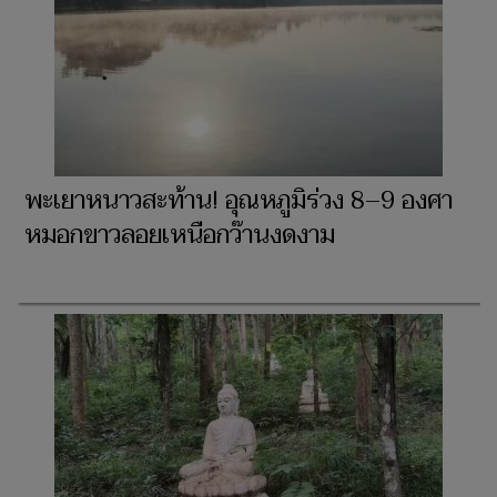
พะเยาหนาวสะท้าน! อุณหภูมิร่วง 8–9 องศา
หมอกขาวลอยเหนือกว๊านงดงาม