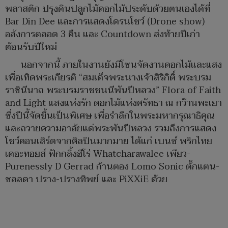
พลาสติก ปรุงดินปลูกไม้ดอกไม้ประดับด้วยตนเองได้ที่
Bar Din Dee และการแสดงโดรนโชว์ (Drone show)
อลังการตลอด 3 คืน และ Countdown ส่งท้ายปีเก่า
ต้อนรับปีใหม่
นอกจากนี้ ภายในงานยังมีโซนจัดงานดอกไม้และแสง
เพื่อเทิดพระเกียรติ “สมเด็จพระนางเจ้าสิริกิติ์ พระบรม
ราชินีนาถ พระบรมราชชนนีพันปีหลวง” Flora of Faith
and Light แสงแห่งรัก ดอกไม้แห่งศรัทธา ณ กว๊านพะเยา
ซึ่งปีนี้จัดขึ้นเป็นพิเศษ เพื่อรำลึกในพระมหากรุณาธิคุณ
และถวายความอาลัยแด่พระพันปีหลวง รวมถึงการแสดง
โชว์คอนเสิร์ตจากศิลปินมากมาย ได้แก่ เบนซ์ พริกไทย
เดอะทอยส์ ฟักกลิ้งฮีโร่ Whatcharawalee เพียว-
Purenessly D Gerrad ก้านตอง Lomo Sonic ตั๊กแตน-
ชลลดา ปราง-ปรางทิพย์ และ PiXXiE ด้วย