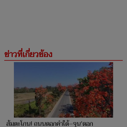
ข่าวที่เกี่ยวข้อง
ส้มตะโกน! ถนนดอกคำใต้–จุน'ดอก