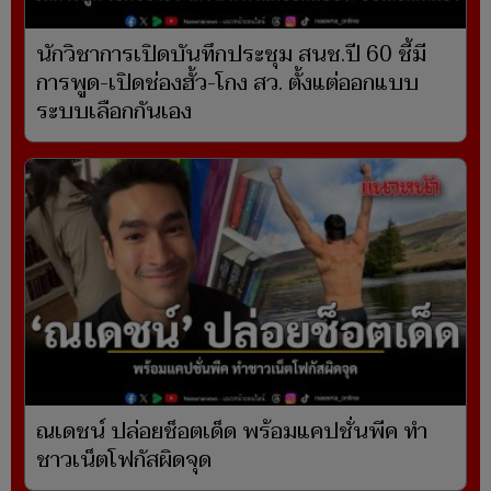
นักวิชาการเปิดบันทึกประชุม สนช.ปี 60 ชี้มี
การพูด-เปิดช่องฮั้ว-โกง สว. ตั้งแต่ออกแบบ
ระบบเลือกกันเอง
ณเดชน์ ปล่อยช็อตเด็ด พร้อมแคปชั่นพีค ทำ
ชาวเน็ตโฟกัสผิดจุด