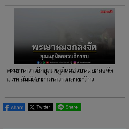
พะเยาหนาวอีกอุณหภูมิลดฮวบหมอกลงจัด
นทท.สัมผัสอากาศหนาวกลางกว๊าน