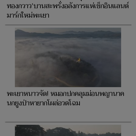
ทองกวาว'บานสะพรั่งอลังการแห่เช็กอินแลนด์
มาร์กใหม่พะเยา
พะเยาหนาวจัด! หมอกปกคลุมม่อนพญานาค
นกยูงป่าหายากโผล่อวดโฉม