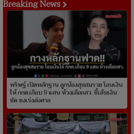
Breaking News
พริษฐ์ เปิดหลักฐาน ลูกน้องสุขสมรวย โอนเงิน
ให้ กกต.เกือบ 9 แสน ห้วงเลือกสว. ชี้เส้นเงิน
ชัด ชงเร่งส่งศาล