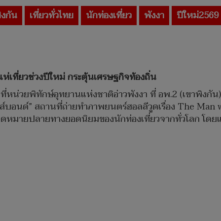
ิงกัน
เที่ยวทั่วไทย
นักท่องเที่ยว
พังงา
ปีใหม่2569
แห่เที่ยวช่วงปีใหม่ กระตุ้นเศรษฐกิจท้องถิ่น
นที่หน่วยพิทักษ์อุทยานแห่งชาติอ่าวพังงา ที่ อพ.2 (เขาพิงกั
มส์บอนด์” สถานที่ถ่ายทำภาพยนตร์ฮอลลีวูดเรื่อง The Man 
นจุดหมายปลายทางยอดนิยมของนักท่องเที่ยวจากทั่วโลก โดยแต