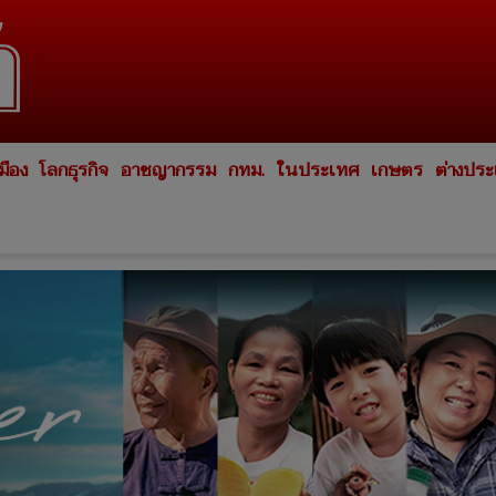
มือง
โลกธุรกิจ
อาชญากรรม
กทม.
ในประเทศ
เกษตร
ต่างปร