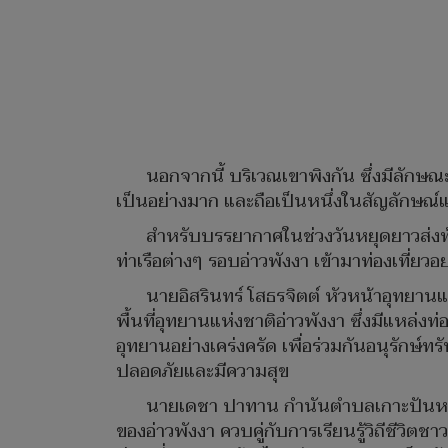
นอกจากนี้ บริเวณเขาพิงกัน ซึ่งมีลักษ
เป็นอย่างมาก และถือเป็นหนึ่งในสัญลักษณ์
สำหรับบรรยากาศในช่วงวันหยุดยาวส่งท้าย
ท่าเรือต่างๆ รอบอ่าวพังงา เข้ามาท่องเที่ย
นายอิสรินทร์ โสธรจิตต์ หัวหน้าอุทยานแ
พื้นที่อุทยานแห่งชาติอ่าวพังงา ซึ่งมีแหล่
อุทยานอย่างเคร่งครัด เพื่อร่วมกันอนุรักษ
ปลอดภัยและมีความสุข
นายเดชา ปาทาน กำนันตำบลเกาะปันหยี ได
ของอ่าวพังงา ควบคู่กับการเรียนรู้วิถีชีวิ