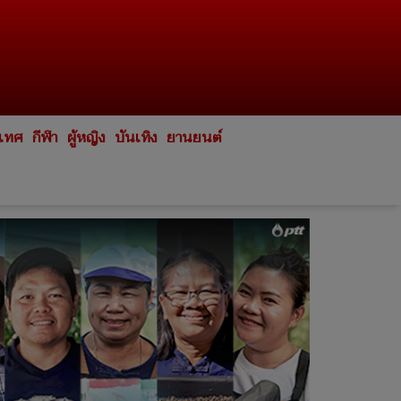
ะเทศ
กีฬา
ผู้หญิง
บันเทิง
ยานยนต์