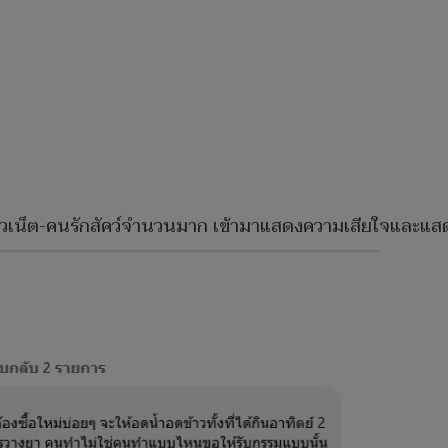
ชาวเน็ต-คนรักสัคว์จำนวนมาก เข้ามาแสดงความเสียใจและแสดง