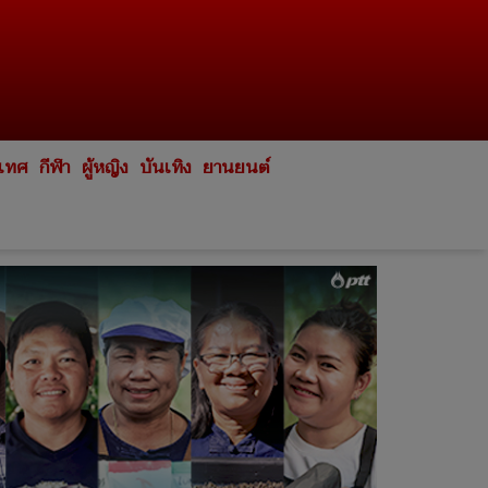
ะเทศ
กีฬา
ผู้หญิง
บันเทิง
ยานยนต์