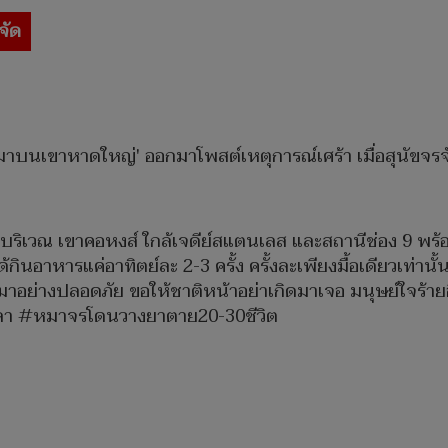
จัด
'หมาบนเขาหาดใหญ่' ออกมาโพสต์เหตุการณ์เศร้า เมื่อสุนัขจร
ัว บริเวณ เขาคอหงส์ ใกล้เจดีย์สแตนเลส และสถานีช่อง 9 พร
ด้กินอาหารแค่อาทิตย์ละ 2-3 ครั้ง ครั้งละเพียงมื้อเดียวเท่านั
าอย่างปลอดภัย ขอให้ชาติหน้าอย่าเกิดมาเจอ มนุษย์ใจร้าย
ลา #หมาจรโดนวางยาตาย20-30ชีวิต