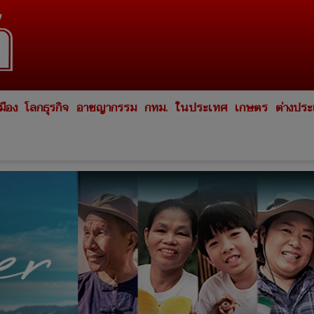
มือง
โลกธุรกิจ
อาชญากรรม
กทม.
ในประเทศ
เกษตร
ต่างปร