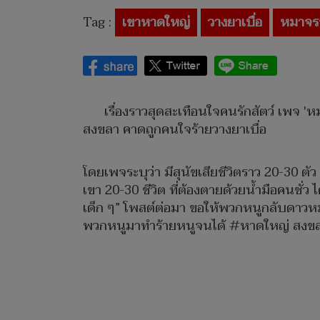
Tag :
เขาหาดใหญ่
วางยาเบื่อ
หมาจร
เรื่องราวสุดสะเทือนใจคนรักสัตว์ เพจ 
สงขลา คาดถูกคนใจร้ายวางยาเบื่อ
โดยเพจระบุว่า มีสุนัขเสียชีวิตราว 20-30 ต
เขา 20-30 ชีวิต ที่ต้องตายด้วยน้ำมือคนชั่ว ไ
เด็ก ๆ” โพสต์ต่อมา ขอให้พวกหนูกลับดาวหม
พวกหนูมาทำร้ายหนูจนได้ #หาดใหญ่ สงข