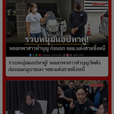
รวบหนุ่มแอปหาคู่! หลอกพาสาวทำบุญวัดดัง
ก่อนออกอุบายฉก จยย.แต่งสวยซิ่งหนี