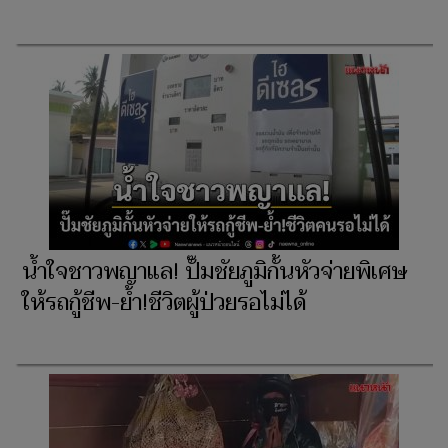
น้ำใจชาวพญาแล! ปั๊มชัยภูมิกั้นหัวจ่ายพิเศษ
ให้รถกู้ชีพ-ย้ำ!ชีวิตผู้ป่วยรอไม่ได้