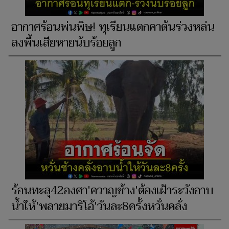
อากาศร้อนพ่นพิษ! ทุเรียนแตกคาต้นร่วงหล่น
ลงพื้นเสียหายนับร้อยลูก
ร้อนทะลุ42องศา'ควาญช้าง'ต้องเฝ้าระวังอาบ
น้ำให้'พลายมาริโอ้'วันละ8ครั้งหวั่นคลั่ง