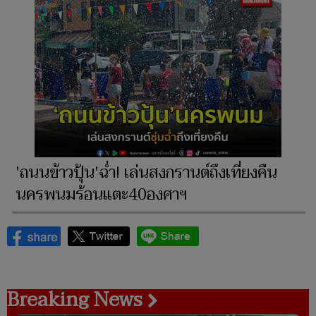
'ถนนข้าวปุ้น'ฉ่ำ! เล่นสงกรานต์ถึงเที่ยงคืน
นครพนมร้อนแตะ40องศาฯ
Breaking News