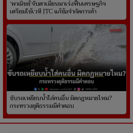
‘พาณิชย์’จับตาเมียนมาเร่งฟื้นเศรษฐกิจ
เตรียมใช้เวที JTC แก้ข้อจำกัดการค้า
ขับรถเหยียบน้ำใส่คนอื่น ผิดกฎหมายไหม?
กระทรวงยุติธรรมมีคำตอบ