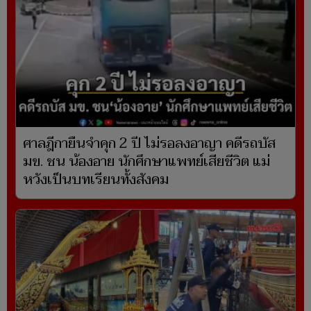
ศาลฎีกายืนจำคุก 2 ปี ไม่รอลงอาญา คดีรถบัส
มข. ชน น้องอาย นักศึกษาแพทย์เสียชีวิต แม่
หวังเป็นบทเรียนทั้งสังคม