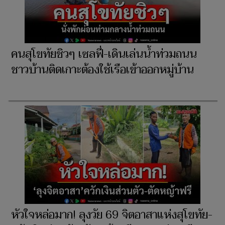
คนสุโขทัยชิวๆ เซลฟี่-เดินเล่นน้ำท่วมถนน
ชาวบ้านติดเกาะต้องใช้เรือเข้าออกหมู่บ้าน
หัวใจหล่อมาก! ลุงวัย 69 จิตอาสาแห่งสุโขทัย-