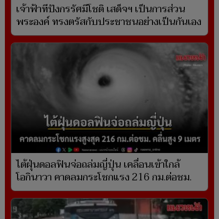
เจ้าฟ้าทีปังกรรัศมีโชติ เสด็จฯ เป็นการส่วน
พระองค์ ทรงตรัสกับประชาชนอย่างเป็นกันเอง
ไต้ฝุ่นดอลฟินจ่อถล่มญี่ปุ่น เคลื่อนเข้าใกล้
โอกินาวา คาดลมกระโชกแรง 216 กม.ต่อชม.