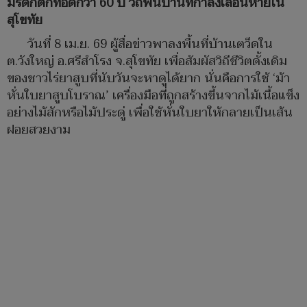
มรดกตกทอดกว่า 60 ปี วิถีพื้นบ้านที่กำลังเลือนหายใน
สุโขทัย
วันที่ 8 เม.ย. 69 ผู้สื่อข่าวพาลงพื้นที่บ้านเตว็ดใน
ต.วังใหญ่ อ.ศรีสำโรง จ.สุโขทัย เพื่อสัมผัสวิถีชีวิตดั้งเดิม
ของชาวไร่ยาสูบที่นับวันจะหาดูได้ยาก นั่นคือการใช้ ‘ม้า
หั่นใบยาสูบโบราณ’ เครื่องมือที่ถูกสร้างขึ้นจากไม้เนื้อแข็ง
อย่างไม้สักหรือไม้ประดู่ เพื่อใช้หั่นใบยาให้กลายเป็นเส้น
ฝอยสวยงาม