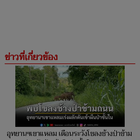
ข่าวที่เกี่ยวข้อง
อุทยานฯเขาแหลม เตือนระวังโขลงช้างป่าข้าม