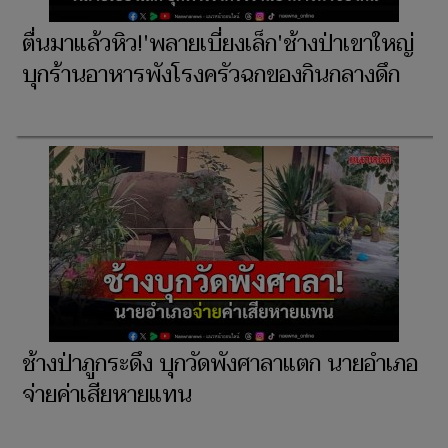
ตื่นมาแล้วหิว!'พลายเบี่ยงเล็ก'ช้างป่าเขาใหญ่
บุกร้านอาหารพังโรงครัวฉกของกินกลางดึก
ช้างป่าภูกระดึง บุกวัดพังศาลาแตก นายอำเภอ
จ่ายค่าเสียหายแทน