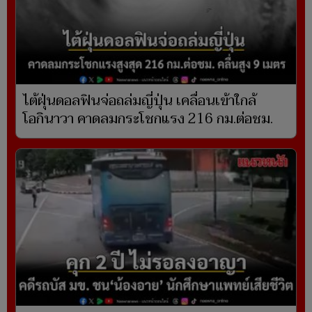
ไต้ฝุ่นดอลฟินจ่อถล่มญี่ปุ่น เคลื่อนเข้าใกล้
โอกินาวา คาดลมกระโชกแรง 216 กม.ต่อชม.