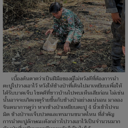
เบื้องต้นคาดว่าเป็นฝีมือของผู้ไม่หวังดีที่ต้องการนำ
ตะปูไปวางเอาไว้ หวังให้ช้างป่าที่เดินไปมาเหยียบเพื่อให้
ได้รับบาดเจ็บ โชคดีที่ชาวบ้านไปพบเห็นเสียก่อน ไม่เช่น
นั้นอาจจะเกิดเหตุร้ายขึ้นกับช้างป่าอย่างแน่นอน มาลอง
จินตนาการดูว่า หากช้างป่าเหยียบตะปู 4 นิ้วเข้าไปจน
มิด ช้างป่าจะเจ็บปวดและทรมานขนาดไหน ที่สำคัญ
การนำตะปูลักษณะดังกล่าวไปวางเอาไว้เป็นจำนวนมาก