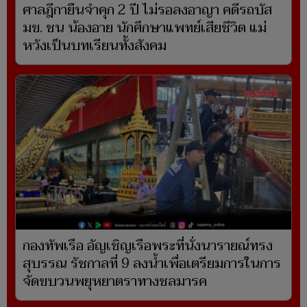
ศาลฎีกายืนจำคุก 2 ปี ไม่รอลงอาญา คดีรถบัส
มข. ชน น้องอาย นักศึกษาแพทย์เสียชีวิต แม่
หวังเป็นบทเรียนทั้งสังคม
กองทัพเรือ อัญเชิญเรือพระที่นั่งนารายณ์ทรง
สุบรรณ รัชกาลที่ 9 ลงน้ำเพื่อเตรียมการในการ
จัดขบวนพยุหยาตราทางชลมารค