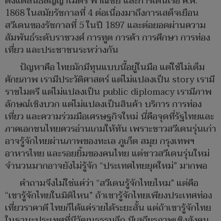
ตั้งแต่สนธิสัญญาไมตรี พาณิชย์ และการเดินเรือ ค.ศ.
1868 ในสมัยรัชกาลที่ 4 ต่อเนื่องมาถึงการเสด็จเยือน
สวีเดนของรัชกาลที่ 5 ในปี 1897 และต่อยอดผ่านความ
สัมพันธ์ระดับราชวงศ์ การทูต การค้า การศึกษา การท่อง
เที่ยว และประชาชนระหว่างกัน
ปัญหาคือ ไทยมักมีทุนแบบนี้อยู่ในมือ แต่ใช้ไม่เต็ม
ศักยภาพ เรามีประวัติศาสตร์ แต่ไม่แปลงเป็น story เรามี
ราชไมตรี แต่ไม่แปลงเป็น public diplomacy เรามีภาพ
ลักษณ์เชิงบวก แต่ไม่แปลงเป็นสินค้า บริการ การท่อง
เที่ยว และความร่วมมือเศรษฐกิจใหม่ นี่คือจุดที่รัฐไทยและ
ภาคเอกชนไทยควรอ่านเกมให้ทัน เพราะชาวสวีเดนรุ่นเก่า
อาจรู้จักไทยผ่านภาพของทะเล ภูเก็ต สมุย กรุงเทพฯ
อาหารไทย และรอยยิ้มของคนไทย แต่ชาวสวีเดนรุ่นใหม่
จำนวนมากอาจยังไม่รู้จัก “ประเทศไทยยุคใหม่” มากพอ
คำถามจึงไม่ใช่แค่ว่า “สวีเดนรู้จักไทยไหม” แต่คือ
“เขารู้จักไทยในมิติไหน” ถ้าเขารู้จักไทยเพียงประเทศท่อง
เที่ยวราคาดี ไทยก็ได้แค่รายได้ระยะสั้น แต่ถ้าเขารู้จักไทย
ในฐานะประเทศที่มีวัฒนธรรมลึก มีเสถียรภาพเชิงสังคม