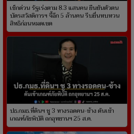
เช็กด่วน รัฐเร่งตาม 8.3 แสนคน ยืนยันตัวตน
บัตรสวัสดิการฯ จี้อีก 5 ล้านคน รีบยื่นทบทวน
สิทธิก่อนหมดเขต
ปธ.กมธ.ที่ดินฯ ชู 3 ทางรอดคน-ช้าง ดันเข้า
เกณฑ์ภัยพิบัติ ถกอุทยานฯ 25 ส.ค.