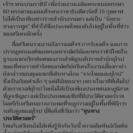
เจ้าฯ พระบรมราชินี เพื่อร่วมงานเฉลิมพระชนมพรรษา
80 พรรษาของสมเด็จพระราชาธิบดีคาร์ลที่ 16 กุสตาฟ
ไม่ได้เป็นเพียงข่าวราชสำนักธรรมดา แต่เป็น “จังหวะ
ทางการทูต” ที่ทำให้ชื่อประเทศไทยกลับไปอยู่ในพื้นที่ข่าว
ของสวีเดนอีกครั้ง
สื่อสวีเดนรายงานถึงการเสด็จฯ การรับเสด็จ และการ
ปรากฏพระองค์ของพระมหากษัตริย์และพระราชินีไทยใน
ฐานะแขกเกียรติยศของงานสำคัญระดับราชสำนักยุโรป
ขณะที่พระราชดำรัสของกษัตริย์สวีเดนในงานเลี้ยงกาล่า
ยังกล่าวขอบคุณแขกที่เดินทางไกล “จากไทยและยุโรป”
ซึ่งเป็นถ้อยคำเล็ก ๆ แต่มีนัยยะมาก เพราะในเวทีที่เต็มไป
ด้วยราชวงศ์ยุโรป ไทยไม่ได้เป็นเพียงประเทศนอกภูมิภาค
ที่ถูกเชิญมา แต่เป็นประเทศเอเชียที่มีประวัติศาสตร์ราช
ไมตรีกับสวีเดนยาวนานพอที่จะถูกวางอยู่ในพื้นที่พิธีการ
ระดับสูงของยุโรป นี่คือสิ่งที่เรียกว่า
“ทุนทาง
ประวัติศาสตร์”
ไทยกับสวีเดนไม่ได้เพิ่งรู้จักกันวันนี้ ความสัมพันธ์เริ่มต้น