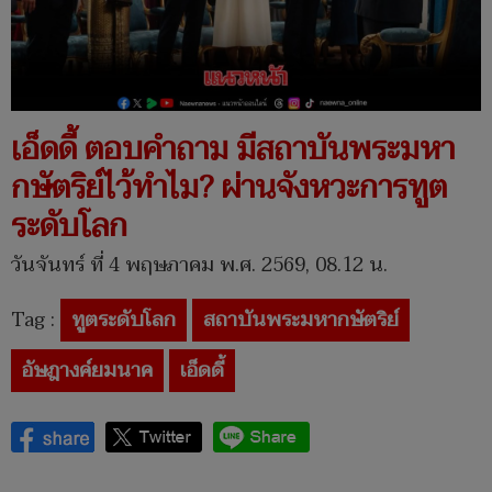
เอ็ดดี้ ตอบคำถาม มีสถาบันพระมหา
กษัตริย์ไว้ทำไม? ผ่านจังหวะการทูต
ระดับโลก
วันจันทร์ ที่ 4 พฤษภาคม พ.ศ. 2569, 08.12 น.
Tag :
ทูตระดับโลก
สถาบันพระมหากษัตริย์
อัษฎางค์ยมนาค
เอ็ดดี้