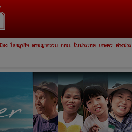
มือง
โลกธุรกิจ
อาชญากรรม
กทม.
ในประเทศ
เกษตร
ต่างปร