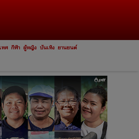
ะเทศ
กีฬา
ผู้หญิง
บันเทิง
ยานยนต์