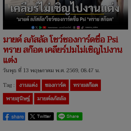
มายด์ ลภัสลัล โชว์ซองการ์ดชื่อ Psi
ทราย สก๊อต เคลียร์ปมไม่เชิญไปงาน
แต่ง
วันพุธ ที่ 13 พฤษภาคม พ.ศ. 2569, 08.47 น.
Tag :
งานแต่ง
ซองการ์ด
ทรายสก๊อต
พายสุนิษฐ์
มายด์ลภัสลัล