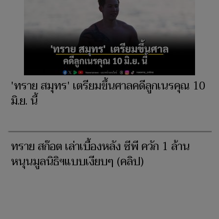
'ทราย สมุทร' เตรียมขึ้นศาลคดีลูกเนรคุณ 10
มิ.ย. นี้
ทราย สก๊อต เล่าเบื้องหลัง ซีพี ควัก 1 ล้าน
หนุนมูลนิธิฯแบบเงียบๆ (คลิป)