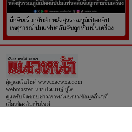
สื่อจีนเริ่มกลับลำ หลังสุวรรณภูมิเปิดคลิป
เหตุการณ์ ปมแฟนคลับจีนถูกห้ามขึ้นเครื่อง
ผู้ดูแลเว็บไซต์ www.naewna.com
webmaster นายปรเมษฐ์ ภู่โต
ดูแลรับผิดชอบข่าว/ภาพ/โฆษณา/ข้อมูลอื่นๆที่
เกี่ยวข้องกับเว็บไซต์
กรรมการบริษัทฯ, กรรมการผู้มีอำนาจ ไม่มีส่วน
เกี่ยวข้องกับการนำเสนอข่าว/ภาพ/ข้อมูลใดๆใน
เว็บไซต์ทั้งสิ้น