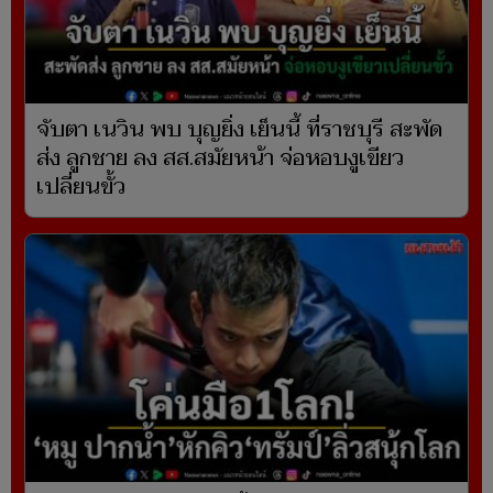
จับตา เนวิน พบ บุญยิ่ง เย็นนี้ ที่ราชบุรี สะพัด
ส่ง ลูกชาย ลง สส.สมัยหน้า จ่อหอบงูเขียว
เปลี่ยนขั้ว