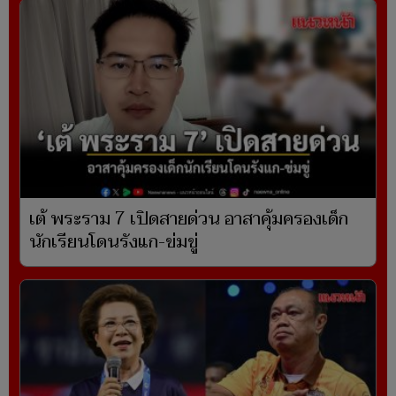
เต้ พระราม 7 เปิดสายด่วน อาสาคุ้มครองเด็ก
นักเรียนโดนรังแก-ข่มขู่