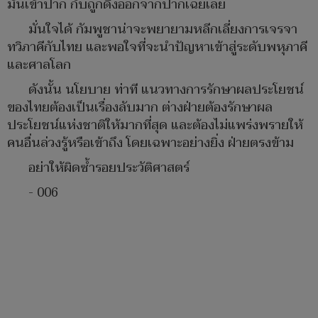
มันเข้าปาก​ กับถูกดึงออกจากปากเฉยเลย
มั่นใจได้​ กัมพูชาน่าจะพยายามหลีกเลี่ยงการเจรจา
ทวิภาคีกับไทย​ และพอใจที่จะนำปัญหาเข้าสู่ระดับพหุภาคี
และศาลโลก
ดังนั้น​ นโยบาย ท่าที​ แนวทางการรักษาผลประโยชน์
ของไทยต้องเป็นเรื่องลับมาก​ ต่างฝ่ายต้องรักษาผล
ประโยชน์แห่งชาติให้มากที่สุด​ และต้องไม่แพร่งพรายให้
คนอื่นล่วงรู้หรือเข้าถึง​ โดยเฉพาะอย่างยิ่ง​ ฝ่ายตรงข้าม
อย่าให้ผิดซ้ำรอยประวัติศาสตร์
- 006