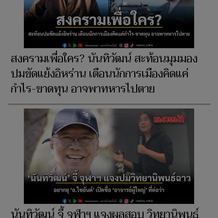
สงครามเพื่อใคร? นันทิวัฒน์ สะท้อนมุมมอง
ปมขัดแย้งอิหร่าน เตือนนักการเมืองคิดแค่
กำไร-ขาดทุน อาจพาทหารไปตาย
นันทิวัฒน์ จี้ จุฬาฯ แจงผลสอบ วิทยานิพนธ์