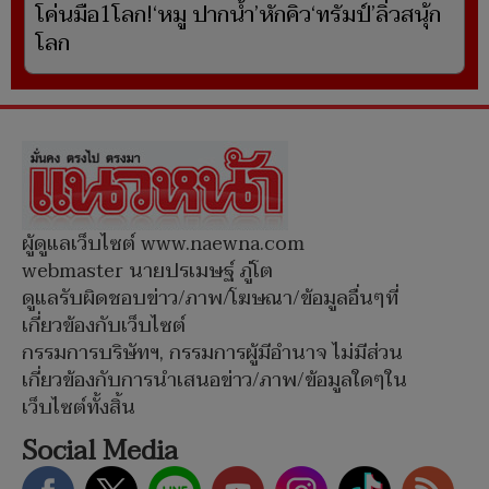
โค่นมือ1โลก!‘หมู ปากน้ำ’หักคิว‘ทรัมป์’ลิ่วสนุ้ก
โลก
ผู้ดูแลเว็บไซต์ www.naewna.com
webmaster นายปรเมษฐ์ ภู่โต
ดูแลรับผิดชอบข่าว/ภาพ/โฆษณา/ข้อมูลอื่นๆที่
เกี่ยวข้องกับเว็บไซต์
กรรมการบริษัทฯ, กรรมการผู้มีอำนาจ ไม่มีส่วน
เกี่ยวข้องกับการนำเสนอข่าว/ภาพ/ข้อมูลใดๆใน
เว็บไซต์ทั้งสิ้น
Social Media