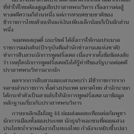
ที่ทำให้ไทยต้องสูญเสียปราสาทพระวิหาร​ เรื่องการต่อสู้
ทางคดีความก็ส่วนหนึ่ง​ แต่การทรยศขายชาติของ
ข้าราชการไทยด้วยเห็นแก่เงินเพียงเล็กน้อยก็เป็นอีกส่วน
หนึ่ง
จอมพลสฤษดิ์ ธนะรัชต์​ ได้สั่งการให้กรมประมวล
ราชการแผ่นดิน​(ปัจจุบันคือ​สำนักข่าวกรองแห่งชาติ)​
ทำการสืบสวนนักการทูตฝรั่งเศส​ เนื่องจากตั้งข้อข้อสงสัย
ว่า​ เหตุใดนักการทูตฝรั่งเศสถึงได้รู้ท่าทีของรัฐบาลต่อคดี
ปราสาทพระวิหารมากนัก
ผลจากการสืบสวนสอบสวนพบว่า​ มีข้าราชการจาก
หลายส่วนราชการ​ ทั้งต่างประเทศ​ มหาดไทย​ สำนักนายก​
ได้กระทำตัวเป็นสายลับให้นักการทูตฝรั่งเศส​ เอาข้อมูล
หลักฐานเกี่ยวกับปราสาทพระวิหาร
การยกเลิกเอ็มโอยู​ 44​ ย่อมส่งผลสะเทือนต่อกัมพูชา​
นักการเมืองทั้งสองประเทศ​ นักธุรกิจเอกชนที่คอยแสวง
ประโยชน์จากพลังงานในทะเลไทย กำลังจะหยิบชื้นปลา