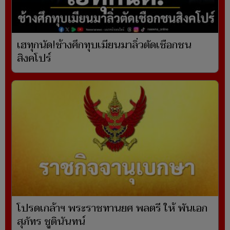
เฮทุกนัด!ช้างศึกทุบเมียนมาลิ่วตัดเชือกชน
สิงคโปร์
โปรดเกล้าฯ พระราชทานยศ พลตรี ให้ พันเอก
สุภัทร ชูตินันทน์