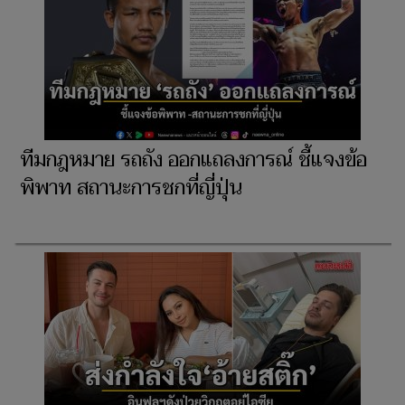
ทีมกฎหมาย รถถัง ออกแถลงการณ์ ชี้แจงข้อ
พิพาท สถานะการชกที่ญี่ปุ่น