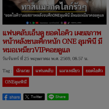
แฟนคลับเอ็นดู ยอดไอคิว เผยสภาพ
หน้าหลังชนะศึกหนัก ONE ลุมพินี มี
หมอเหมียวVIPคอยดูแล
วันจันทร์ ที่ 25 พฤษภาคม พ.ศ. 2569, 08.57 น.
Tag :
นักมวย
แฟนคลับ
แมวเหมียว
ยอดไอคิว
ONEลุมพินี