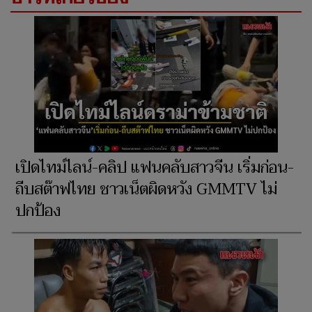
เปิดไทม์ไลน์-คลิป แฟนคลับสาวจีน เริ่มก่อน-
ถีบสต๊าฟไทย ชาวเน็ตผิดหวัง GMMTV ไม่
ปกป้อง