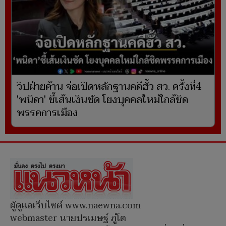
วิปฝ่ายค้าน จ่อเปิดหลักฐานคดีฮั้ว สว. ครั้งที่4
'พนิดา' ชี้เส้นเงินชัด โยงบุคคลใหม่ใกล้ชิด
พรรคการเมือง
ผู้ดูแลเว็บไซต์ www.naewna.com
webmaster นายปรเมษฐ์ ภู่โต