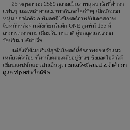
25 พฤษภาคม 2569 กลายเป็นภาพสุดน่ารักที่ทำเอา
แฟนๆ และเหล่าทาสแมวพากันกดไลก์รัวๆ เมื่อนักมวย
หนุ่ม ยอดไอคิว อ.พิมลศรี ได้โพสต์ภาพอัปเดตสภาพ
ใบหน้าหลังผ่านสังเวียนในศึก ONE ลุมพินี 155 ที่
สามารถเอาชนะ เคียมรัน นาบาติ คู่ชกสุดแกร่งจาก
รัสเซียมาได้สำเร็จ
แต่สิ่งที่ขโมยซีนที่สุดในโพสต์นี้คือภาพของเจ้าแมว
เหมียวตัวน้อย ที่มานั่งคลอเคลียอยู่ข้างๆ ซึ่งยอดไอคิวได้
เขียนแคปชันแซวปนเอ็นดูว่า
ชกเสร็จมีหมอประจำตัว มา
ดูแล vip อย่างใกล้ชิด