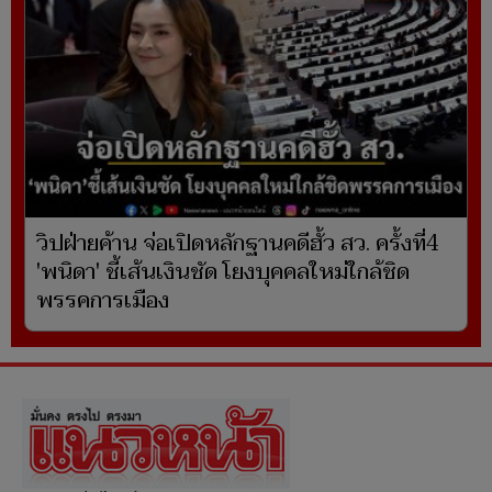
วิปฝ่ายค้าน จ่อเปิดหลักฐานคดีฮั้ว สว. ครั้งที่4
'พนิดา' ชี้เส้นเงินชัด โยงบุคคลใหม่ใกล้ชิด
พรรคการเมือง