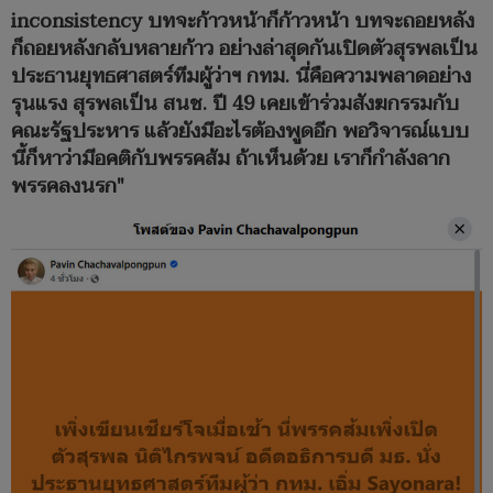
inconsistency บทจะก้าวหน้าก็ก้าวหน้า บทจะถอยหลัง
ก็ถอยหลังกลับหลายก้าว อย่างล่าสุดกันเปิดตัวสุรพลเป็น
ประธานยุทธศาสตร์ทีมผู้ว่าฯ กทม. นี่คือความพลาดอย่าง
รุนแรง สุรพลเป็น สนช. ปี 49 เคยเข้าร่วมสังฆกรรมกับ
คณะรัฐประหาร แล้วยังมีอะไรต้องพูดอีก พอวิจารณ์แบบ
นี้ก็หาว่ามีอคติกับพรรคส้ม ถ้าเห็นด้วย เราก็กำลังลาก
พรรคลงนรก"