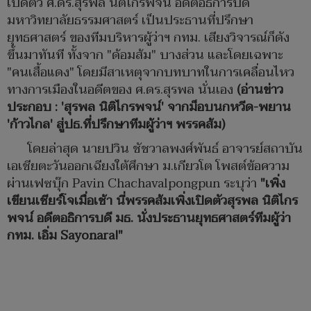
เปิดตัว ศ.ดร.สุรพล นิติไกรพจน์ อดีตอธิการบดี
มหาวิทยาลัยธรรมศาสตร์ เป็นประธานที่ปรึกษา
ยุทธศาสตร์ ของทีมบริหารผู้ว่าฯ กทม. เสียงวิจารณ์ก็ดัง
ขึ้นมาทันที ทั้งจาก "ด้อมส้ม" บางส่วน และโดยเฉพาะ
"คนเสื้อแดง" โดยมีสาเหตุจากบทบาทในการเคลื่อนไหว
ทางการเมืองในอดีตของ ศ.ดร.สุรพล นั่นเอง
(อ่านข่าว
ประกอบ : 'สุรพล นิติไกรพจน์' จากม็อบนกหวีด-พยาน
'ก้าวไกล' สู่ปธ.ที่ปรึกษาทีมผู้ว่าฯ พรรคส้ม)
โดยล่าสุด นายปวิน ชัชวาลพงศ์พันธ์ อาจารย์สถาบัน
เอเชียตะวันออกเฉียงใต้ศึกษา ม.เกียวโต โพสต์ข้อความ
ผ่านเฟซบุ๊ก Pavin Chachavalpongpun ระบุว่า
"เพิ่ง
เขียนเชียร์โจเมื่อเช้า นี่พรรคส้มเพิ่งเปิดตัวสุรพล นิติไกร
พจน์ อดีตอธิการบดี มธ. นั่งประธานยุทธศาสตร์ทีมผู้ว่า
กทม. เอิ่ม Sayonara!"