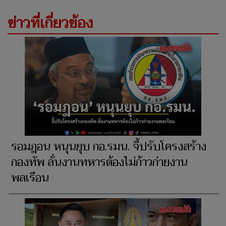
ข่าวที่เกี่ยวข้อง
รอมฎอน หนุนยุบ กอ.รมน. จี้ปรับโครงสร้าง
กองทัพ ลั่นงานทหารต้องไม่ก้าวก่ายงาน
พลเรือน