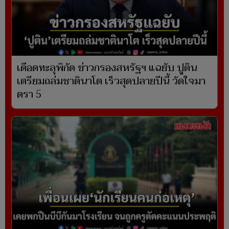
เดือดทะลุพิกัด ข่าวกรองสหรัฐฯ แฉยับ ปูติน
เตรียมถล่มชาตินาโต เร็วสุดปลายปีนี้ วัดใจมา
ตรา 5