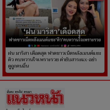
ฝน มาริสา เดือดสุด ฟาดชาวเน็ตหลังเมนต์แซะ
ดิว คบหวานใจเพราะรวย ด่ายับสาระแx-อย่า
ดูถูกคนอื่น