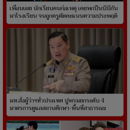
เพื่อนเผย นักเรียนคนก่อเหตุ เคยพกปืนบีบีกัน
มาโรงเรียน จนถูกครูตัดคะแนนความประพฤติ
มท.สั่งผู้ว่าฯทั่วประเทศ ปูพรมยกระดับ 4
มาตรการดูแลสถานศึกษา-พื้นที่สาธารณะ