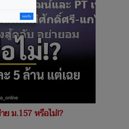
ยอมรับ
ข่าย ม.157 หรือไม่!?