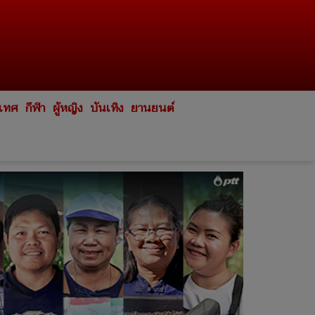
ะเทศ
กีฬา
ผู้หญิง
บันเทิง
ยานยนต์