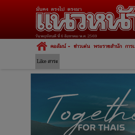
วันพฤหัสบดี ที่ 6 สิงหาคม พ.ศ. 2569
คอลัมน์
ข่าวเด่น
พระราชสำนัก
การเ
Like สาระ