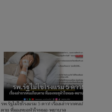
รพ.รัฐไม่ใช่โรงแรม 5 ดาว! เรื่องเล่าจากคนเกือบ
ตาย ที่มองทะลุหัวใจหมอ-พยาบาล