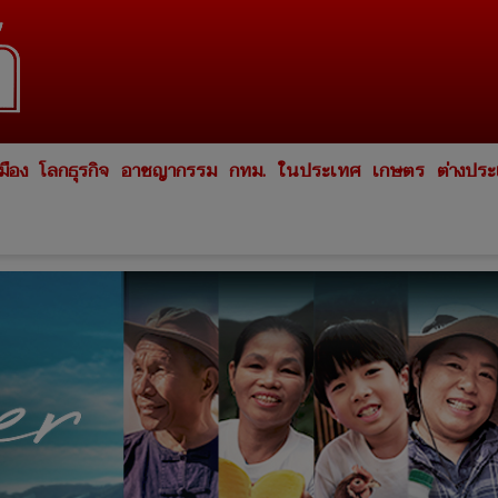
มือง
โลกธุรกิจ
อาชญากรรม
กทม.
ในประเทศ
เกษตร
ต่างปร