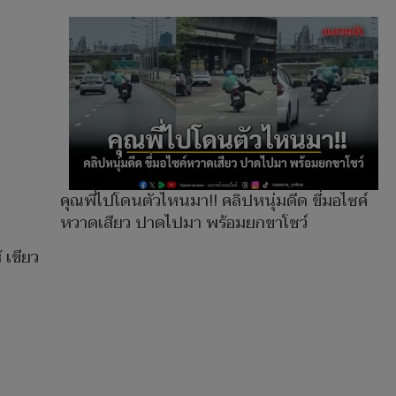
คุณพี่ไปโดนตัวไหนมา!! คลิปหนุ่มดีด ขี่มอไซค์
หวาดเสียว ปาดไปมา พร้อมยกขาโชว์
 เขียว