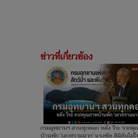
ข่าวที่เกี่ยวข้อง
กรมอุทยานฯ สวนทุกดอก หลัง วีระ จวกค
บ้านพัก 'เลวทรามมาก' แจงชัด สิมิลันไม่ใ