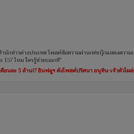
วสำนักข่าวต่างประเทศ โพสต์ข้อความผ่านเฟซบุ๊กแสดงความเห็น
่าย 157 ไหม ใครรู้ช่วยบอกที"
ฒน์ เดือนละ 5 ล้าน!? อินฟลูฯ ดังโพสต์ปริศนา อนุทิน-เจ้าตัวโผ