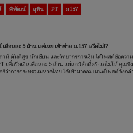
์
พิพัฒน์
สุทิน
PT
ม157
น์ เดือนละ 5 ล้าน แต่เฉย เข้าข่าย ม.157 หรือไม่!?
มณฑานี ตันติสุข นักเขียน และวิทยากรการเงิน ได้โพสต์ข้อควา
 PT เพื่อรีดเงินเดือนละ 5 ล้าน แต่แกมีศักดิ์ศรี-แกไม่ให้ คุณ
ว่าการกระทรวงมหาดไทย ได้เข้ามาคอมเมนต์โพสต์ดังกล่าว โดย