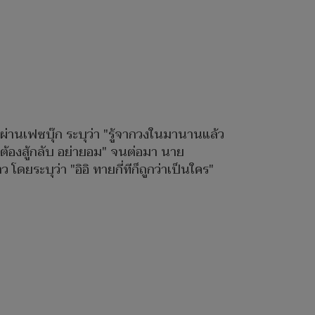
มผ่านเฟซบุ๊ก ระบุว่า "รู้จากวงในมานานแล้ว
ขิงต้องสู้กลับ อย่ายอม" จนต่อมา นาย
ระบุว่า "อิอิ ทายกี่ทีก็ถูกว่าเป็นใคร"