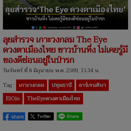
ลุยสำรวจ เกาะวงกลม The Eye
ดวงตาเมืองไทย ชาวบ้านทึ่ง ไม่เคยรู้มี
ของดีซ่อนอยู่ในป่ารก
วันจันทร์ ที่ 8 มิถุนายน พ.ศ. 2569, 15.34 น.
Tag :
เกาะวงกลม
ปทุมธานี
อาร์เจนตินา
ElOjo
TheEyeดวงตาเมืองไทย