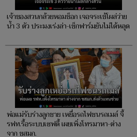
เจ้าของสวนกล้วยหอมช็อก เจอจระเข้โผล่ว่าย
น้ำ 3 ตัว ประมงเร่งล่า-เช็กฟาร์มยันไม่ได้หลุด
พ่อแม่รับร่างลูกชาย เหยื่อรถไฟชนรถเมล์ จี้
รฟท.รื้อระบบเซฟตี้ เผยเพิ่งโทรมาหา-ต่าง
จาก ขสมก.