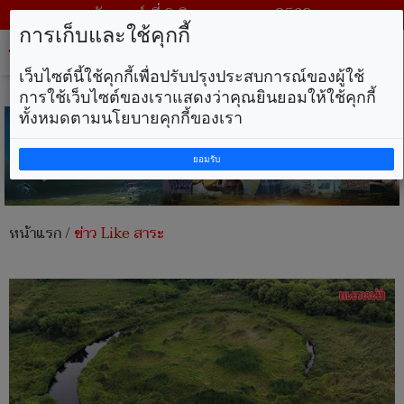
วันเสาร์ ที่ 8 สิงหาคม พ.ศ. 2569
การเก็บและใช้คุกกี้
Tog
nav
เว็บไซต์นี้ใช้คุกกี้เพื่อปรับปรุงประสบการณ์ของผู้ใช้
การใช้เว็บไซต์ของเราแสดงว่าคุณยินยอมให้ใช้คุกกี้
ทั้งหมดตามนโยบายคุกกี้ของเรา
ยอมรับ
หน้าแรก
/
ข่าว Like สาระ