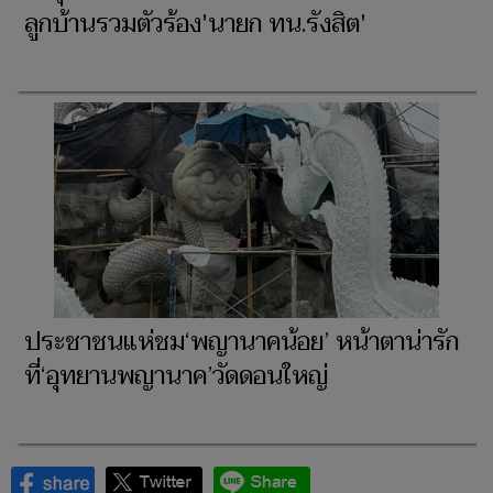
ลูกบ้านรวมตัวร้อง'นายก ทน.รังสิต'
ประชาชนแห่ชม‘พญานาคน้อย’ หน้าตาน่ารัก
ที่‘อุทยานพญานาค’วัดดอนใหญ่