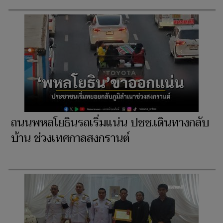
ถนนพหลโยธินรถเริ่มแน่น ปชช.เดินทางกลับ
บ้าน ช่วงเทศกาลสงกรานต์