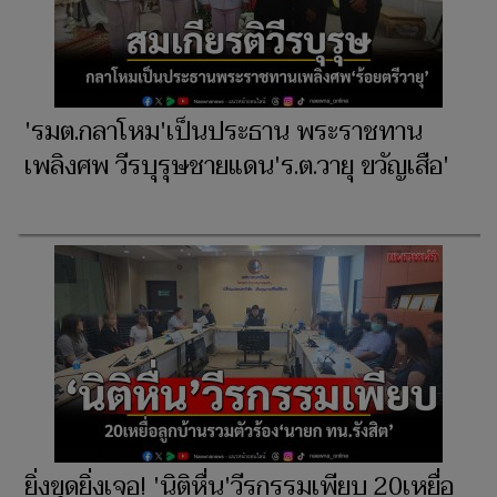
'รมต.กลาโหม'เป็นประธาน พระราชทาน
เพลิงศพ วีรบุรุษชายแดน'ร.ต.วายุ ขวัญเสือ'
ยิ่งขุดยิ่งเจอ! 'นิติหื่น'วีรกรรมเพียบ 20เหยื่อ