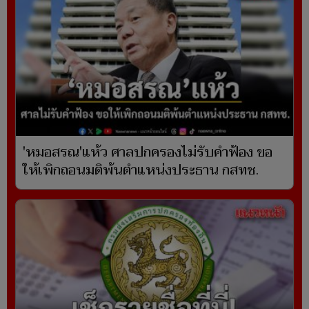
'หมอสรณ'แห้ว ศาลปกครองไม่รับคำฟ้อง ขอ
ให้เพิกถอนมติพ้นตำแหน่งประธาน กสทช.